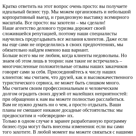
Кратко ответить на этот вопрос очень просто: вы получаете
идеальный бизнес тур. Мы можем организовать и небольшой
корпоративный выезд, и грандиозную выставку всемирного
масштаба. Все просто: вы захотели – мы сделали!
Наше агентство делового туризма дорожит своей
сложившейся репутацией, поэтому наши специалисты
научились предугадывать все желания клиентов. Даже если
вы еще сами не определились в своих предпочтениях, мы
обязательно найдем именно ваш вариант.
Больше всего мы не любим, когда клиенты недовольны. Но
знаем об этом лишь в теории: нам такие не встречались –
многочисленные положительные отзывы наших заказчиков
говорят сами за себя. Присоединяйтесь к числу наших
клиентов: мы считаем, что друзей, как и высококачественного
туристического сервиса, не может быть слишком много.
Мы считаем своим профессиональным и человеческим
долгом оградить своих друзей от малейших неприятностей:
при обращении к нам вы можете полностью расслабиться.
Вам не нужно думать ни о чем, а просто отдыхать. Ваши
планы не смешают никакие досадные обстоятельства: мы
предвосхитим и «обезвредим» их.
Только в одном случае в заранее разработанную программу
бизнес-тура могут быть внесены изменения: если вы сами
того захотите. В любой момент вы можете связаться с нашими