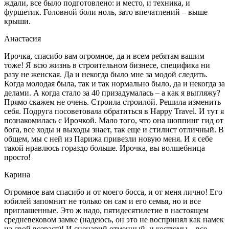
ждали, все было подготовлено: и место, и техника, и
фуршетик. Головной боли ноль, зато впечатлений – выше
крыши.
Анастасия
Ирочка, спасибо вам огромное, да и всем ребятам вашим
тоже! Я всю жизнь в строительном бизнесе, специфика ни
разу не женская. Да и некогда было мне за модой следить.
Когда молодая была, так и так нормально было, да и некогда за
делами. А когда стало за 40 призадумалась – а как я выгляжу?
Прямо скажем не очень. Строила строилой. Решила изменить
себя. Подруга посоветовала обратиться в Happy Travel. И тут я
познакомилась с Ирочкой. Мало того, что она шоппинг гид от
бога, все ходы и выходы знает, так еще и стилист отличный. В
общем, мы с ней из Парижа привезли новую меня. И я себе
такой нравлюсь гораздо больше. Ирочка, вы волшебница
просто!
Карина
Огромное вам спасибо и от моего босса, и от меня лично! Его
юбилей запомнит не только он сам и его семья, но и все
приглашенные. Это ж надо, пятидесятилетие в настоящем
средневековом замке (надеюсь, он это не воспринял как намек
на свой возраст)! И сценарий отменный, и костюмы – все