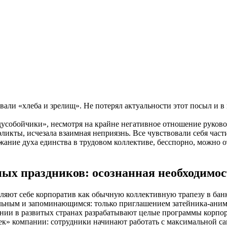
али «хлеба и зрелищ». Не потерял актуальности этот посыл и 
усобойчики», несмотря на крайне негативное отношение руково
ликты, исчезала взаимная неприязнь. Все чувствовали себя част
ржание духа единства в трудовом коллективе, бесспорно, можно
ых праздников: осознанная необходимос
яют себе корпоратив как обычную коллективную трапезу в банке
льным и запоминающимся: только приглашением затейника-анима
ии в развитых странах разрабатывают целые программы корпора
к» компании: сотрудники начинают работать с максимальной са