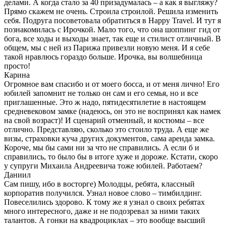
делами. А когда стало за 40 призадумалась – а как я выгляжу?
Прямо скажем не очень. Строила строилой. Решила изменить
себя. Подруга посоветовала обратиться в Happy Travel. И тут я
познакомилась с Ирочкой. Мало того, что она шоппинг гид от
бога, все ходы и выходы знает, так еще и стилист отличный. В
общем, мы с ней из Парижа привезли новую меня. И я себе
такой нравлюсь гораздо больше. Ирочка, вы волшебница
просто!
Карина
Огромное вам спасибо и от моего босса, и от меня лично! Его
юбилей запомнит не только он сам и его семья, но и все
приглашенные. Это ж надо, пятидесятилетие в настоящем
средневековом замке (надеюсь, он это не воспринял как намек
на свой возраст)! И сценарий отменный, и костюмы – все
отлично. Представляю, сколько это стоило труда. А еще же
визы, страховки куча других документов, сама аренда замка.
Короче, мы бы сами ни за что не справились. А если б и
справились, то было бы в итоге хуже и дороже. Кстати, скоро
у супруги Михаила Андреевича тоже юбилей. Работаем?
Даниил
Сам пишу, ибо в восторге) Молодцы, ребята, классный
корпоратив получился. Узнал новое слово – тимбилдинг.
Повеселились здорово. К тому же я узнал о своих ребятах
много интересного, даже и не подозревал за ними таких
талантов. А гонки на квадроциклах – это вообще высший