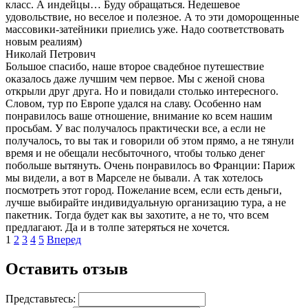
класс. А индейцы… Буду обращаться. Недешевое
удовольствие, но веселое и полезное. А то эти доморощенные
массовики-затейники приелись уже. Надо соответствовать
новым реалиям)
Николай Петрович
Большое спасибо, наше второе свадебное путешествие
оказалось даже лучшим чем первое. Мы с женой снова
открыли друг друга. Но и повидали столько интересного.
Словом, тур по Европе удался на славу. Особенно нам
понравилось ваше отношение, внимание ко всем нашим
просьбам. У вас получалось практически все, а если не
получалось, то вы так и говорили об этом прямо, а не тянули
время и не обещали несбыточного, чтобы только денег
побольше вытянуть. Очень понравилось во Франции: Париж
мы видели, а вот в Марселе не бывали. А так хотелось
посмотреть этот город. Пожелание всем, если есть деньги,
лучше выбирайте индивидуальную организацию тура, а не
пакетник. Тогда будет как вы захотите, а не то, что всем
предлагают. Да и в толпе затеряться не хочется.
1
2
3
4
5
Вперед
Оставить отзыв
Представьтесь: