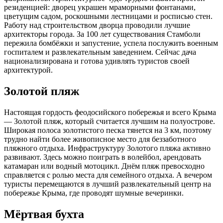
резиденцией: дворец украшен мраморными фонтанами,
цветущим садом, роскошными лестницами и росписью стен.
Работу над строительством дворца проводили лучшие
архитекторы города. За 100 лет существования Стамболи
пережила бомбёжки и запустение, успела послужить военным
госпиталем и развлекательным заведением. Сейчас дача
национализирована и готова удивлять туристов своей
архитектурой.
Золотой пляж
Настоящая гордость феодосийского побережья и всего Крыма
— Золотой пляж, который считается лучшим на полуострове.
Широкая полоса золотистого песка тянется на 3 км, поэтому
трудно найти более живописное место для беззаботного
пляжного отдыха. Инфраструктуру Золотого пляжа активно
развивают. Здесь можно поиграть в волейбол, арендовать
катамаран или водный мотоцикл. Днём пляж превосходно
справляется с ролью места для семейного отдыха. А вечером
туристы перемещаются в лучший развлекательный центр на
побережье Крыма, где проводят шумные вечеринки.
Мёртвая бухта