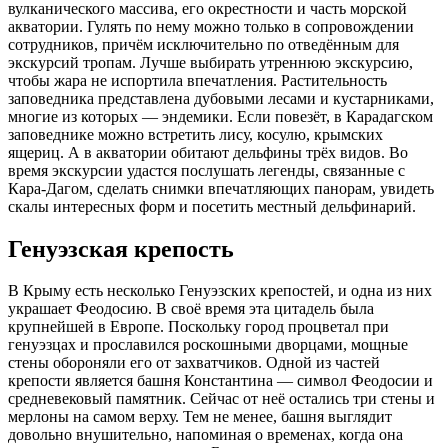
вулканического массива, его окрестности и часть морской
акватории. Гулять по нему можно только в сопровождении
сотрудников, причём исключительно по отведённым для
экскурсий тропам. Лучше выбирать утреннюю экскурсию,
чтобы жара не испортила впечатления. Растительность
заповедника представлена дубовыми лесами и кустарниками,
многие из которых — эндемики. Если повезёт, в Карадагском
заповеднике можно встретить лису, косулю, крымских
ящериц. А в акватории обитают дельфины трёх видов. Во
время экскурсии удастся послушать легенды, связанные с
Кара-Дагом, сделать снимки впечатляющих панорам, увидеть
скалы интересных форм и посетить местный дельфинарий.
Генуэзская крепость
В Крыму есть несколько Генуэзских крепостей, и одна из них
украшает Феодосию. В своё время эта цитадель была
крупнейшей в Европе. Поскольку город процветал при
генуэзцах и прославился роскошными дворцами, мощные
стены обороняли его от захватчиков. Одной из частей
крепости является башня Константина — символ Феодосии и
средневековый памятник. Сейчас от неё остались три стены и
мерлоны на самом верху. Тем не менее, башня выглядит
довольно внушительно, напоминая о временах, когда она