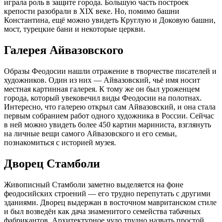
играла роль в защите города. Большую часть построек
крепости разобрали в XIX веке. Но, помимо башни
Константина, ещё можно увидеть Круглую и Доковую башни,
мост, турецкие бани и некоторые церкви.
Галерея Айвазовского
Образы Феодосии нашли отражение в творчестве писателей и
художников. Один из них — Айвазовский, чьё имя носит
местная картинная галерея. К тому же он был уроженцем
города, который увековечил виды Феодосии на полотнах.
Интересно, что галерею открыл сам Айвазовский, и она стала
первым собранием работ одного художника в России. Сейчас
в ней можно увидеть более 450 картин мариниста, взглянуть
на личные вещи самого Айвазовского и его семьи,
познакомиться с историей музея.
Дворец Стамболи
Живописный Стамболи заметно выделяется на фоне
феодосийских строений — его трудно перепутать с другими
зданиями. Дворец выдержан в восточном мавританском стиле
и был возведён как дача знаменитого семейства табачных
фабрикантов. Архитектурное чудо трудно назвать простой