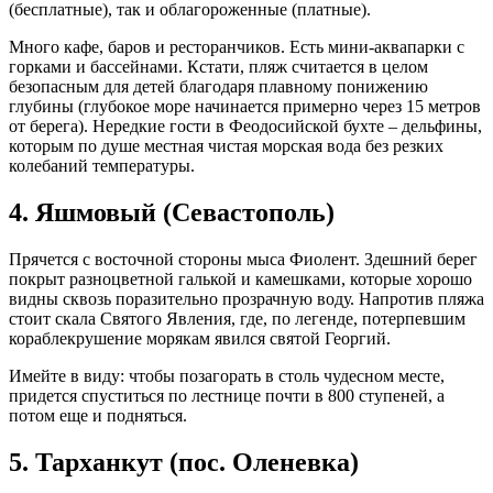
(бесплатные), так и облагороженные (платные).
Много кафе, баров и ресторанчиков. Есть мини-аквапарки с
горками и бассейнами. Кстати, пляж считается в целом
безопасным для детей благодаря плавному понижению
глубины (глубокое море начинается примерно через 15 метров
от берега). Нередкие гости в Феодосийской бухте – дельфины,
которым по душе местная чистая морская вода без резких
колебаний температуры.
4. Яшмовый (Севастополь)
Прячется с восточной стороны мыса Фиолент. Здешний берег
покрыт разноцветной галькой и камешками, которые хорошо
видны сквозь поразительно прозрачную воду. Напротив пляжа
стоит скала Святого Явления, где, по легенде, потерпевшим
кораблекрушение морякам явился святой Георгий.
Имейте в виду: чтобы позагорать в столь чудесном месте,
придется спуститься по лестнице почти в 800 ступеней, а
потом еще и подняться.
5. Тарханкут (пос. Оленевка)