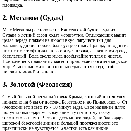
площадка.
2. Меганом (Судак)
Мыс Меганом расположен в Капсельской бухте, куда из
Судака в летний сезон ходят маршрутки. Отдыхающих манит
целая череда пляжей на любой вкус: лягушатники для
малышей, дикие и более благоустроенные. Правда, ни один из
них не имеет официального статуса пляжа, а значит, вход сюда
бесплатный. Вода около мыса необычайно теплая и чистая.
Поклонников плавания с маской привлекает богатый морской
мир. А местные жители часто наведываются сюда, чтобы
половить мидий и рапанов.
3. Золотой (Феодосия)
Самый большой песчаный пляж Крыма, который протянулся
примерно на 6 км от поселка Береговое и до Приморского. От
Феодосии это всего-то 7-10 минут езды. Свое название пляж
получил благодаря мягкому климату и чистому песку
золотистого цвета. В сезон здесь много людей, но благодаря
широкой береговой линии и большой протяженности это
практически не чувствуется. Участки есть как дикие