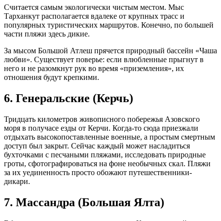
Считается самым экологически чистым местом. Мыс
Тарханкут располагается вдалеке от крупных трасс и
популярных туристических маршрутов. Конечно, по большей
части пляжи здесь дикие.
За мысом Большой Атлеш прячется природный бассейн «Чаша
любви». Существует поверье: если влюбленные прыгнут в
него и не разомкнут рук во время «приземления», их
отношения будут крепкими.
6. Генеральские (Керчь)
Тридцать километров живописного побережья Азовского
моря в получасе езды от Керчи. Когда-то сюда приезжали
отдыхать высокопоставленные военные, а простым смертным
доступ был закрыт. Сейчас каждый может насладиться
бухточками с песчаными пляжами, исследовать природные
гроты, сфотографироваться на фоне необычных скал. Пляжи
за их уединенность просто обожают путешественники-
дикари.
7. Массандра (Большая Ялта)