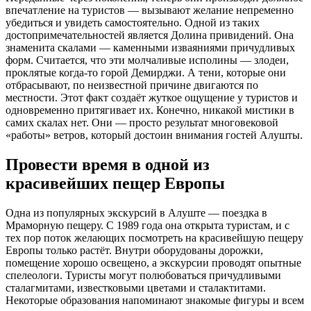
впечатление на туристов — вызывают желание непременно
убедиться и увидеть самостоятельно. Одной из таких
достопримечательностей является Долина привидений. Она
знаменита скалами — каменными изваяниями причудливых
форм. Считается, что эти молчаливые исполины — злодеи,
проклятые когда-то горой Демирджи. А тени, которые они
отбрасывают, по неизвестной причине двигаются по
местности. Этот факт создаёт жуткое ощущение у туристов и
одновременно притягивает их. Конечно, никакой мистики в
самих скалах нет. Они — просто результат многовековой
«работы» ветров, который достоин внимания гостей Алушты.
Провести время в одной из
красивейших пещер Европы
Одна из популярных экскурсий в Алуште — поездка в
Мраморную пещеру. С 1989 года она открыта туристам, и с
тех пор поток желающих посмотреть на красивейшую пещеру
Европы только растёт. Внутри оборудованы дорожки,
помещение хорошо освещено, а экскурсии проводят опытные
спелеологи. Туристы могут полюбоваться причудливыми
сталагмитами, известковыми цветами и сталактитами.
Некоторые образования напоминают знакомые фигуры и всем