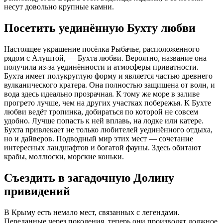
несут довольно крупные камни.
Посетить уединённую Бухту любви
Настоящее украшение посёлка Рыбачье, расположенного
рядом с Алуштой, — Бухта любви. Вероятно, название она
получила из-за уединённости и атмосферы приватности.
Бухта имеет полукруглую форму и является частью древнего
вулканического кратера. Она полностью защищена от волн, и
вода здесь идеально прозрачная. К тому же море в заливе
прогрето лучше, чем на других участках побережья. К Бухте
любви ведёт тропинка, добираться по которой не совсем
удобно. Лучше попасть к ней вплавь, на лодке или катере.
Бухта привлекает не только любителей уединённого отдыха,
но и дайверов. Подводный мир этих мест — сочетание
интересных ландшафтов и богатой фауны. Здесь обитают
крабы, моллюски, морские коньки.
Съездить в загадочную Долину
привидений
В Крыму есть немало мест, связанных с легендами.
Переданные через поколения, теперь они производят должное