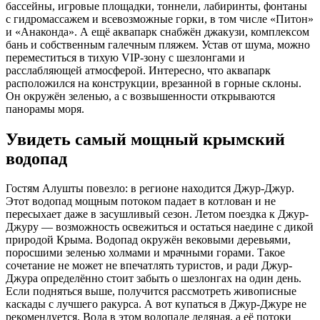
бассейны, игровые площадки, тоннели, лабиринты, фонтаны
с гидромассажем и всевозможные горки, в том числе «Питон»
и «Анаконда». А ещё аквапарк снабжён джакузи, комплексом
бань и собственным галечным пляжем. Устав от шума, можно
переместиться в тихую VIP-зону с шезлонгами и
расслабляющей атмосферой. Интересно, что аквапарк
расположился на конструкции, врезанной в горные склоны.
Он окружён зеленью, а с возвышенности открываются
панорамы моря.
Увидеть самый мощный крымский
водопад
Гостям Алушты повезло: в регионе находится Джур-Джур.
Этот водопад мощным потоком падает в котлован и не
пересыхает даже в засушливый сезон. Летом поездка к Джур-
Джуру — возможность освежиться и остаться наедине с дикой
природой Крыма. Водопад окружён вековыми деревьями,
поросшими зеленью холмами и мрачными горами. Такое
сочетание не может не впечатлять туристов, и ради Джур-
Джура определённо стоит забыть о шезлонгах на один день.
Если подняться выше, получится рассмотреть живописные
каскады с лучшего ракурса. А вот купаться в Джур-Джуре не
рекомендуется. Вода в этом водопаде ледяная, а её потоки