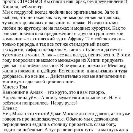
просто СПАСИБО! Вы спасли наш брак, без преувеличения!
Кирилл, веб-мастер
Мы с подругой всегда любили все оригинальное. За то и
выбрал, что не такая как все, не замороченная на тряпках,
тузиках карликовых и валянии на пляже. И отдыхать мы
любим по другому, не на пляжах и модных курортах. Как то
раньше повелись на предложение от другой туристической
компании – экзотический тур в Африку. Там той экзотики –
только природа, а так все тот же стандартный пакет:
экскурсии, сафари по барханам, танцы с бубнами да нечто
туземное на ужин. А так – все как всегда, неинтересно. В этом
году попросили знакомого менеджера из Хэппи придумать
для нас что нибудь кульное. В результате поехали в Мексику,
жили в племени индейцев. Естественно, цивилизация и туда
добралась, но все же… Действительно новые впечатления и
минимум надоевшей цивилизации.
Мистер Том
Каньонинг в Андах – это круто, это я вам говорю.
Адреналина уйма. А внизу мулаточки-индианочки. Нам с
ребятами понравилось. Happy рулез!
Елена:)
Нет, Милан это что-то! Даже Москве до него далеко, а что уже
говорить про наше захолустье. Обычно мы с девчонками
периодически ездили в столицу приодеться, слава богу,
родители небедные. А тут решили рискнуть – и махнуть аж в