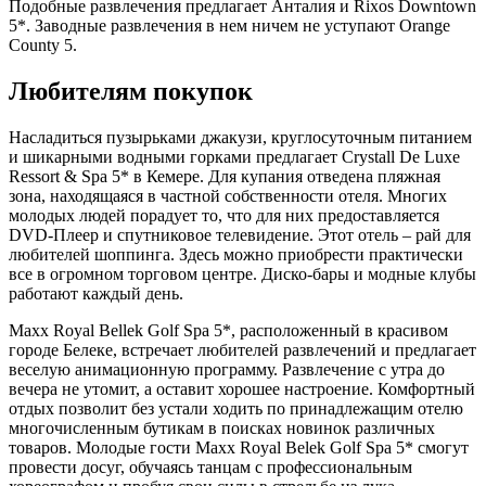
Подобные развлечения предлагает Анталия и Rixos Downtown
5*. Заводные развлечения в нем ничем не уступают Orange
County 5.
Любителям покупок
Насладиться пузырьками джакузи, круглосуточным питанием
и шикарными водными горками предлагает Crystall De Luxe
Ressort & Spa 5* в Кемере. Для купания отведена пляжная
зона, находящаяся в частной собственности отеля. Многих
молодых людей порадует то, что для них предоставляется
DVD-Плеер и спутниковое телевидение. Этот отель – рай для
любителей шоппинга. Здесь можно приобрести практически
все в огромном торговом центре. Диско-бары и модные клубы
работают каждый день.
Maxx Royal Bellek Golf Spa 5*, расположенный в красивом
городе Белеке, встречает любителей развлечений и предлагает
веселую анимационную программу. Развлечение с утра до
вечера не утомит, а оставит хорошее настроение. Комфортный
отдых позволит без устали ходить по принадлежащим отелю
многочисленным бутикам в поисках новинок различных
товаров. Молодые гости Maxx Royal Belek Golf Spa 5* смогут
провести досуг, обучаясь танцам с профессиональным