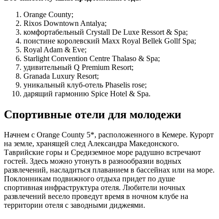
Orange County;
Rixos Downtown Antalya;
комфортабельный Crystall De Luxe Ressort & Spa;
поистине королевский Maxx Royal Bellek Gollf Spa;
Royal Adam & Eve;
Starlight Convention Centre Thalaso & Spa;
удивительный Q Premium Resort;
Granada Luxury Resort;
уникальный клуб-отель Phaselis rose;
дарящий гармонию Spice Hotel & Spa.
Спортивные отели для молодежи
Начнем с Orange County 5*, расположенного в Кемере. Курорт
на земле, хранящей след Александра Македонского.
Таврийские горы и Средиземное море радушно встречают
гостей. Здесь можно утонуть в разнообразии водных
развлечений, насладиться плаванием в бассейнах или на море.
Поклонникам подвижного отдыха придет по душе
спортивная инфраструктура отеля. Любители ночных
развлечений весело проведут время в ночном клубе на
территории отеля с заводными диджеями.