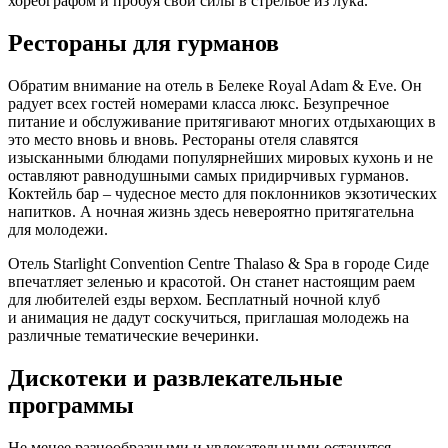
хореографом и пробуя свои силы в стрельбе из лука.
Рестораны для гурманов
Обратим внимание на отель в Белеке Royal Adam & Eve. Он
радует всех гостей номерами класса люкс. Безупречное
питание и обслуживание притягивают многих отдыхающих в
это место вновь и вновь. Рестораны отеля славятся
изысканными блюдами популярнейших мировых кухонь и не
оставляют равнодушными самых придирчивых гурманов.
Коктейль бар – чудесное место для поклонников экзотических
напитков. А ночная жизнь здесь невероятно притягательна
для молодежи.
Отель Starlight Convention Centre Thalaso & Spa в городе Сиде
впечатляет зеленью и красотой. Он станет настоящим раем
для любителей езды верхом. Бесплатный ночной клуб
и анимация не дадут соскучиться, приглашая молодежь на
различные тематические вечеринки.
Дискотеки и развлекательные
программы
Не менее разнообразными и увлекательными останутся