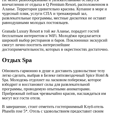
впечатления от отдыха в Q Premium Resort, расположенном в
Аланье. Территория удивительно красива. Купание в море и
чудесный пляж, услуги СПА и тренажерный зал,
развлекательные программы, местные дискотеки не оставят
равнодушными молодых постояльцев.
Granada Luxury Resort в той же Аланье, порадует гостей
бесплатным интернетом и WiFi. Молодёжи предлагается
широкий выбор ресторанов и баров. Поклонники экскурсий
смогут лично посетить интереснейшие
достопримечательности, которых в окрестностях достаточно.
Отдых Spa
Обновить гармонию в душе и доставить удовольствие телу
легко сделать, выбрав в Белеке пятизвездочный Spice Hotel &
Spa. Молодежь отдохнет на ласковом побережье, которое
взбодрит и восстановит силы для развлекательной
программы, проводимую опытными аниматорами.
Прибрежный пейзаж чрезвычайно красив, наслаждаться им
могут все гости отеля.
В завершение, стоит отметить гостеприимный Клуб-отель
Phaselis rose 5*. Отель с удовольствием предоставит своим