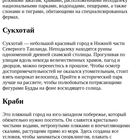
розовыми закатам, храмами, расположенными неподалеку
национальными парками, водопадами, пещерами, а также
слонами и тиграми, обитающими на специализированных
фермах.
Сукхотай
Сукхотай — небольшой красивый город в Нижней части
Северного Таиланда. Неподалеку находятся руины
одноименной древней сиамской столицы. Прогуливая по
улицам вдоль некогда величественных храмов, пагод и
дворцов, можно перенестись в прошлое. Чтобы осмотр
достопримечательностей не оказался утомительным, стоит
взять напрокат велосипед. Прийти в исторический парк
лучше на рассвете, чтобы полюбоваться потрясающими
фигурами Будды на фоне восходящего солнца.
Краби
Это пляжный город на юго-западном побережье, который
обязательно нужно посетить. Он славится кристально
чистыми водами, нетронутыми пляжами и впечатляющими
скалами, растущими прямо из моря. Здесь созданы все
условия, чтобы заниматься снорклингом, плавать с