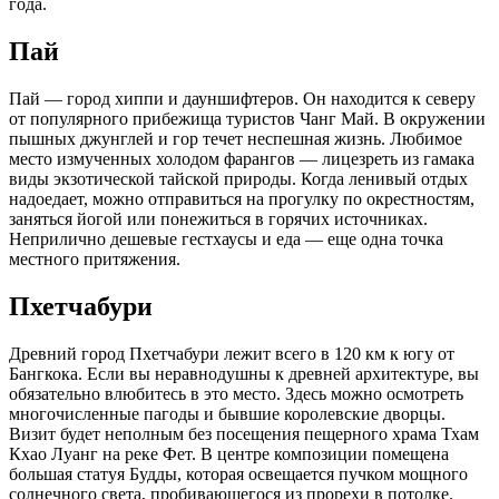
года.
Пай
Пай — город хиппи и дауншифтеров. Он находится к северу
от популярного прибежища туристов Чанг Май. В окружении
пышных джунглей и гор течет неспешная жизнь. Любимое
место измученных холодом фарангов — лицезреть из гамака
виды экзотической тайской природы. Когда ленивый отдых
надоедает, можно отправиться на прогулку по окрестностям,
заняться йогой или понежиться в горячих источниках.
Неприлично дешевые гестхаусы и еда — еще одна точка
местного притяжения.
Пхетчабури
Древний город Пхетчабури лежит всего в 120 км к югу от
Бангкока. Если вы неравнодушны к древней архитектуре, вы
обязательно влюбитесь в это место. Здесь можно осмотреть
многочисленные пагоды и бывшие королевские дворцы.
Визит будет неполным без посещения пещерного храма Тхам
Кхао Луанг на реке Фет. В центре композиции помещена
большая статуя Будды, которая освещается пучком мощного
солнечного света, пробивающегося из прорехи в потолке.