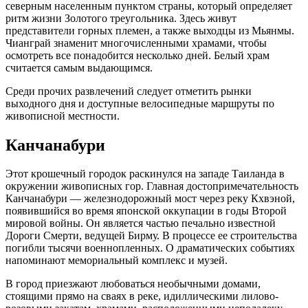
северным населенным пунктом страны, который определяет
ритм жизни Золотого треугольника. Здесь живут
представители горных племен, а также выходцы из Мьянмы.
Чианграй знаменит многочисленными храмами, чтобы
осмотреть все понадобится несколько дней. Белый храм
считается самым выдающимся.
Среди прочих развлечений следует отметить рынки
выходного дня и доступные велосипедные маршруты по
живописной местности.
Канчанабури
Этот крошечный городок раскинулся на западе Таиланда в
окружении живописных гор. Главная достопримечательность
Канчанабури — железнодорожный мост через реку Кхвэной,
появившийся во время японской оккупации в годы Второй
мировой войны. Он является частью печально известной
Дороги Смерти, ведущей Бирму. В процессе ее строительства
погибли тысячи военнопленных. О драматических событиях
напоминают мемориальный комплекс и музей.
В город приезжают любоваться необычными домами,
стоящими прямо на сваях в реке, идиллическими лилово-