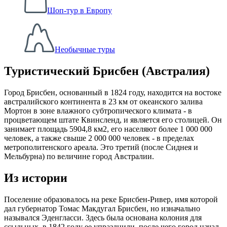
Шоп-тур в Европу
Необычные туры
Туристический Брисбен (Австралия)
Город Брисбен, основанный в 1824 году, находится на востоке
австралийского континента в 23 км от океанского залива
Мортон в зоне влажного субтропического климата - в
процветающем штате Квинсленд, и является его столицей. Он
занимает площадь 5904,8 км2, его населяют более 1 000 000
человек, а также свыше 2 000 000 человек - в пределах
метрополитенского ареала. Это третий (после Сиднея и
Мельбурна) по величине город Австралии.
Из истории
Поселение образовалось на реке Брисбен-Ривер, имя которой
дал губернатор Томас Макдугал Брисбен, но изначально
назывался Эденгласси. Здесь была основана колония для
ссыльных, в 1842 году ее упразднили, после чего город начал