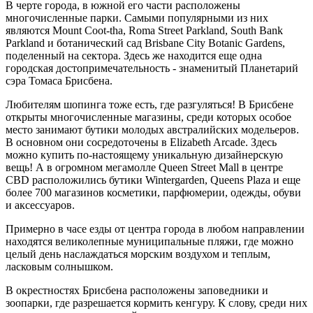
В черте города, в южной его части расположены
многочисленные парки. Самыми популярными из них
являются Mount Coot-tha, Roma Street Parkland, South Bank
Parkland и ботанический сад Brisbane City Botanic Gardens,
поделенный на сектора. Здесь же находится еще одна
городская достопримечательность - знаменитый Планетарий
сэра Томаса Брисбена.
Любителям шопинга тоже есть, где разгуляться! В Брисбене
открыты многочисленные магазины, среди которых особое
место занимают бутики молодых австралийских модельеров.
В основном они сосредоточены в Elizabeth Arcade. Здесь
можно купить по-настоящему уникальную дизайнерскую
вещь! А в огромном мегамолле Queen Street Mall в центре
CBD расположились бутики Wintergarden, Queens Plaza и еще
более 700 магазинов косметики, парфюмерии, одежды, обуви
и аксессуаров.
Примерно в часе езды от центра города в любом направлении
находятся великолепные муниципальные пляжи, где можно
целый день наслаждаться морским воздухом и теплым,
ласковым солнышком.
В окрестностях Брисбена расположены заповедники и
зоопарки, где разрешается кормить кенгуру. К слову, среди них