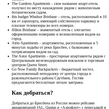
The Gardens Apartments – свое название апарт-отель
получил по месту нахождения: рядом с живописным
ботаническим садом.
ibis budget Windsor Brisbane – отель, расположенный в 10
км от аэропорта, имеющий собственную парковку и
плоские телевизоры во всех номерах.
Hilton Brisbane – знаменитый отель с элегантно
оформленными номерами и великолепным видом на
город.
Atrio Apartments – апартаменты, расположенные в 5
минутах ходьбы от реки Брисбен, с балконами и
потрясающим видом на сад.
The Astor Apartments – просторные апартаменты рядом с
Центральным железнодорожным вокзалом и торговым
центром Queen Street.
Go Now Family Backpackers – бюджетный хостел,
расположенный неподалеку от центра города и
развлекательного района Саутбанк. Гостям
предлагаются бесплатные легкие завтраки.
Как добраться?
Добраться до Брисбена из России можно рейсами
авиакомпаний JAL, Qantas и «Аэрофлот» с пересадкой в