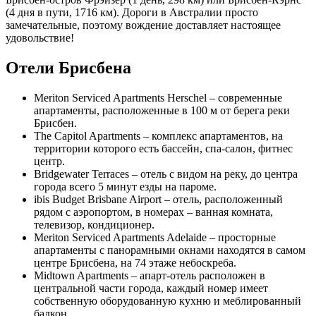
(4 дня в пути, 1716 км). Дороги в Австралии просто
замечательные, поэтому вождение доставляет настоящее
удовольствие!
Отели Брисбена
Meriton Serviced Apartments Herschel – современные
апартаменты, расположенные в 100 м от берега реки
Брисбен.
The Capitol Apartments – комплекс апартаментов, на
территории которого есть бассейн, спа-салон, фитнес
центр.
Bridgewater Terraces – отель с видом на реку, до центра
города всего 5 минут езды на пароме.
ibis Budget Brisbane Airport – отель, расположенный
рядом с аэропортом, в номерах – ванная комната,
телевизор, кондиционер.
Meriton Serviced Apartments Adelaide – просторные
апартаменты с панорамными окнами находятся в самом
центре Брисбена, на 74 этаже небоскреба.
Midtown Apartments – апарт-отель расположен в
центральной части города, каждый номер имеет
собственную оборудованную кухню и меблированный
балкон.