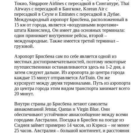
Токио, Singapore Airlines с пересадкой в Сингапуре, Thai
Airways с пересадкой в Бангкоке, Korean Air с
пересадкой в Сеуле и Emirates с пересадкой в Дубае.
Международный аэропорт Брисбена, расположенный в
15 км от города, является «воздушными воротами»
штата Квинсленд. Он имеет два основных терминала:
один принимает внутренние рейсы, второй –
международные. Также имеется третий терминал –
грузовой.
Аэропорт Брисбена сам по себе является одной из
местных достопримечательностей, поэтому некоторые
путешественники останавливаются здесь на 1-2 дня, а
затем следуют дальше. Из аэропорта до центра города
каждые 15 минут отправляется AirTrain. Он же
курсирует между двумя терминалами. Путь из аэропорта
до центра города этим видом транспорта занимает всего
20 минут.
Внутри страны до Брисбена летают самолеты
авиакомпаний Jetstar, Qantas и Virgin Blue. Они
обеспечивают устойчивое авиасообщение между всеми
городами Австралии. Поездка в Брисбен на поезде из
Сиднея займет примерно 14 часов, из Кэрнса – не менее
25 часов. Австралия – большой континент, и расстояния