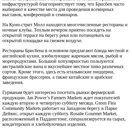
инфраструктурой благоприятствует тому, что Брисбен часто
выбирают в качестве места для проведения всемирных
выставок, конференций и семинаров.
На Куин-стрит Молл находятся многочисленные рестораны и
ночные клубы. Теплым вечером приятно посидеть на
открытой террасе на берегу реки или потанцевать на
открытой площадке на свежем воздухе.
Рестораны Брисбена в основном предлагают блюда местной и
английской кухни, изобилующие жареным мясом, рыбой и
морепродуктами. Большой популярностью пользуются
австралийские вина и вкуснейшее местное пиво различных
сортов. Кроме этого, здесь есть итальянские пиццерии,
французские брассерии, а также китайские и арабские
заведения.
Гурманам будет интересно посетить рынки фермерской
продукции. Jan Power’s Farmers Markets ждет покупателей
каждую вторую и четвертую субботу месяца. Green Flea
Community Markets работает на Западном берегу в Парке
Дейвис, открыт каждую субботу. Rosalie Gourmet Market,
расположенный в Паддингтоне, специализируется на сырах,
кондитерских и хлебобулочных изделиях.