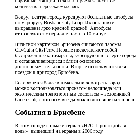
паромные станции. Плата за проезд зависит от
количества пересекаемых зон.
Вокруг центра города курсируют бесплатные автобусы
по маршруту Brisbane City Loop. Их остановки
выкрашены ярко-красной краской. Автобусы
отправляются с периодичностью 10 минут.
Визитной карточкой Брисбена считаются паромы
CityCat и CityFerry. Первые представляют собой
быстроходные катамараны, курсирующие в черте города
и останавливающиеся вблизи основных
достопримечательностей. Вторые используются для
поездок в пригород Брисбена.
Если хочется более внимательно осмотреть город,
можно воспользоваться прокатом велосипеда или
экзотическим транспортным средством – велорикшей
Green Cab, с которым всегда можно договориться о цене.
События в Брисбене
В этом городе снимали сериал «Н2О: Просто добавь
воды», вышедший на экраны в 2006 году.