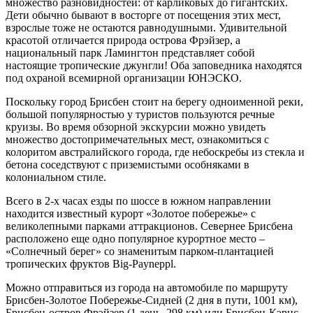
множество разновидностей: от карликовых до гигантских.
Дети обычно бывают в восторге от посещения этих мест,
взрослые тоже не остаются равнодушными. Удивительной
красотой отличается природа острова Фрэйзер, а
национальный парк Ламингтон представляет собой
настоящие тропические джунгли! Оба заповедника находятся
под охраной всемирной организации ЮНЭСКО.
Поскольку город Брисбен стоит на берегу одноименной реки,
большой популярностью у туристов пользуются речные
круизы. Во время обзорной экскурсии можно увидеть
множество достопримечательных мест, ознакомиться с
колоритом австралийского города, где небоскребы из стекла и
бетона соседствуют с приземистыми особняками в
колониальном стиле.
Всего в 2-х часах езды по шоссе в южном направлении
находится известный курорт «Золотое побережье» с
великолепными парками аттракционов. Севернее Брисбена
расположено еще одно популярное курортное место –
«Солнечный берег» со знаменитым парком-плантацией
тропических фруктов Big-Payneppl.
Можно отправиться из города на автомобиле по маршруту
Брисбен-Золотое Побережье-Сидней (2 дня в пути, 1001 км),
Брисбен-остров Фрэйзер (1 день, 298 км) или Брисбен-Кэрнс