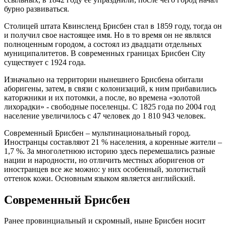
бурно развиваться.
Столицей штата Квинсленд Брисбен стал в 1859 году, тогда он
и получил свое настоящее имя. Но в то время он не являлся
полноценным городом, а состоял из двадцати отдельных
муниципалитетов. В современных границах Брисбен City
существует с 1924 года.
Изначально на территории нынешнего Брисбена обитали
аборигены, затем, в связи с колонизаций, к ним прибавились
каторжники и их потомки, а после, во времена «золотой
лихорадки» - свободные поселенцы. С 1825 года по 2004 год
население увеличилось с 47 человек до 1 810 943 человек.
Современный Брисбен – мультинациональный город.
Иностранцы составляют 21 % населения, а коренные жители –
1,7 %. За многолетнюю историю здесь перемешались разные
нации и народности, но отличить местных аборигенов от
иностранцев все же можно: у них особенный, золотистый
оттенок кожи. Основным языком является английский.
Современный Брисбен
Ранее провинциальный и скромный, ныне Брисбен носит