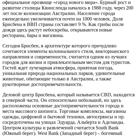
официальное прозвище «город нового мира». Бурный рост и
развитие столицы Квинсленда началось в 1988 году, через 200
лет после колонизации Австралии. Население города
еженедельно увеличивается почти на 1000 человек. Доля
Брисбена в ВВП страны составляет 9 %. Как грибы после
дождя здесь растут небоскребы, открываются новые
рестораны, бары и магазины.
Сегодня Брисбен, в архитектуре которого причудливо
сочетаются элементы колониального стиля, викторианского
направления и современности, считается одним из лучших
городов для жизни и привлекательным местом для туристов.
Гостей ждет лучезарная атмосфера, приятная погода,
уникальная природа национальных парков, удивительные
животные, обитающие только в Австралии, а также
рукотворные достопримечательности.
Деловой центр Брисбена, который называется CBD, находится
в северной части. Он относительно небольшой, но здесь
расположены основные достопримечательности города и
места массового шопинга. Торговые комплексы, магазины
одежды, цифровой и бытовой техники, автосервисы и пр.
сосредоточены на улицах Эдуарда, Альберта и Аделаиды.
Центром культуры и развлечений считается South Bank
(Южный берег). West Bank (Западный берег) – богемный