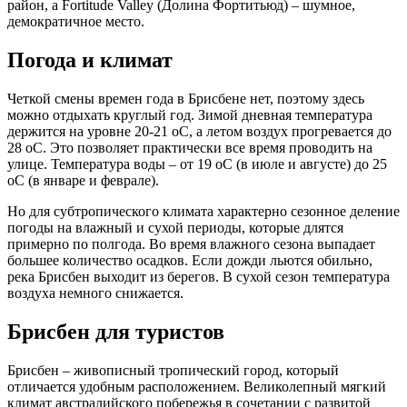
район, а Fortitude Valley (Долина Фортитьюд) – шумное,
демократичное место.
Погода и климат
Четкой смены времен года в Брисбене нет, поэтому здесь
можно отдыхать круглый год. Зимой дневная температура
держится на уровне 20-21 оС, а летом воздух прогревается до
28 оС. Это позволяет практически все время проводить на
улице. Температура воды – от 19 оС (в июле и августе) до 25
оС (в январе и феврале).
Но для субтропического климата характерно сезонное деление
погоды на влажный и сухой периоды, которые длятся
примерно по полгода. Во время влажного сезона выпадает
большее количество осадков. Если дожди льются обильно,
река Брисбен выходит из берегов. В сухой сезон температура
воздуха немного снижается.
Брисбен для туристов
Брисбен – живописный тропический город, который
отличается удобным расположением. Великолепный мягкий
климат австралийского побережья в сочетании с развитой