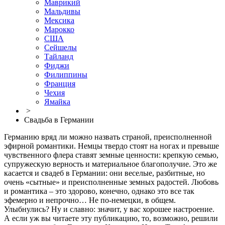
Маврикий
Мальдивы
Мексика
Марокко
США
Сейшелы
Тайланд
Фиджи
Филиппины
Франция
Чехия
Ямайка
>
Свадьба в Германии
Германию вряд ли можно назвать страной, преисполненной
эфирной романтики. Немцы твердо стоят на ногах и превыше
чувственного флера ставят земные ценности: крепкую семью,
супружескую верность и материальное благополучие. Это же
касается и свадеб в Германии: они веселые, разбитные, но
очень «сытные» и преисполненные земных радостей. Любовь
и романтика – это здорово, конечно, однако это все так
эфемерно и непрочно… Не по-немецки, в общем.
Улыбнулись? Ну и славно: значит, у вас хорошее настроение.
А если уж вы читаете эту публикацию, то, возможно, решили