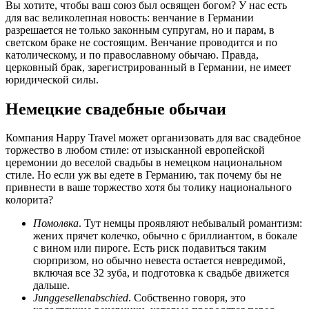
Вы хотите, чтобы ваш союз был освящен богом? У нас есть
для вас великолепная новость: венчание в Германии
разрешается не только законным супругам, но и парам, в
светском браке не состоящим. Венчание проводится и по
католическому, и по православному обычаю. Правда,
церковный брак, зарегистрированный в Германии, не имеет
юридической силы.
Немецкие свадебные обычаи
Компания Happy Travel может организовать для вас свадебное
торжество в любом стиле: от изысканной европейской
церемонии до веселой свадьбы в немецком национальном
стиле. Но если уж вы едете в Германию, так почему бы не
привнести в ваше торжество хотя бы толику национального
колорита?
Помолвка
. Тут немцы проявляют небывалый романтизм:
жених прячет колечко, обычно с бриллиантом, в бокале
с вином или пироге. Есть риск подавиться таким
сюрпризом, но обычно невеста остается невредимой,
включая все 32 зуба, и подготовка к свадьбе движется
дальше.
Junggesellenabschied
. Собственно говоря, это