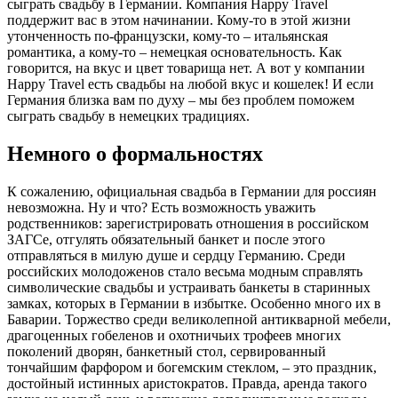
сыграть свадьбу в Германии. Компания Happy Travel
поддержит вас в этом начинании. Кому-то в этой жизни
утонченность по-французски, кому-то – итальянская
романтика, а кому-то – немецкая основательность. Как
говорится, на вкус и цвет товарища нет. А вот у компании
Happy Travel есть свадьбы на любой вкус и кошелек! И если
Германия близка вам по духу – мы без проблем поможем
сыграть свадьбу в немецких традициях.
Немного о формальностях
К сожалению, официальная свадьба в Германии для россиян
невозможна. Ну и что? Есть возможность уважить
родственников: зарегистрировать отношения в российском
ЗАГСе, отгулять обязательный банкет и после этого
отправляться в милую душе и сердцу Германию. Среди
российских молодоженов стало весьма модным справлять
символические свадьбы и устраивать банкеты в старинных
замках, которых в Германии в избытке. Особенно много их в
Баварии. Торжество среди великолепной антикварной мебели,
драгоценных гобеленов и охотничьих трофеев многих
поколений дворян, банкетный стол, сервированный
тончайшим фарфором и богемским стеклом, – это праздник,
достойный истинных аристократов. Правда, аренда такого