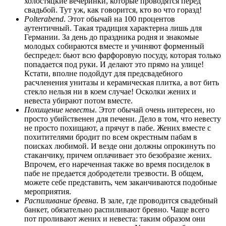
холостяцкие вечеринки, которые проводятся перед
свадьбой. Тут уж, как говорится, кто во что горазд!
Polterabend
. Этот обычай на 100 процентов
аутентичный. Такая традиция характерна лишь для
Германии. За день до праздника родня и знакомые
молодых собираются вместе и учиняют форменный
беспредел: бьют всю фарфоровую посуду, которая только
попадается под руки. И делают это прямо на улице!
Кстати, вполне подойдут для предсвадебного
расчленения унитазы и керамическая плитка, а вот бить
стекло нельзя ни в коем случае! Осколки жених и
невеста убирают потом вместе.
Похищение невесты
. Этот обычай очень интересен, но
просто убийственен для печени. Дело в том, что невесту
не просто похищают, а прячут в пабе. Жених вместе с
похитителями бродит по всем окрестным пабам в
поисках любимой. И везде они должны опрокинуть по
стаканчику, причем оплачивает это безобразие жених.
Впрочем, его нареченная также во время посиделок в
пабе не предается добродетели трезвости. В общем,
можете себе представить, чем заканчиваются подобные
мероприятия.
Распиливание бревна
. В зале, где проводится свадебный
банкет, обязательно распиливают бревно. Чаще всего
пот проливают жених и невеста: таким образом они