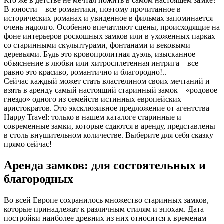
Кто же в детстве не мечтал пожить в самом настоящем замке?
В юности – все романтики, поэтому прочитанное в
исторических романах и увиденное в фильмах запоминается
очень надолго. Особенно впечатляют сцены, происходящие на
фоне интерьеров роскошных замков или в ухоженных парках
со старинными скульптурами, фонтанами и вековыми
деревьями. Будь это кровопролитная дуэль, изысканное
объяснение в любви или хитросплетенная интрига – все
равно это красиво, романтично и благородно!..
Сейчас каждый может стать властелином своих мечтаний и
взять в аренду самый настоящий старинный замок – «родовое
гнездо» одного из семейств истинных европейских
аристократов. Это эксклюзивное предложение от агентства
Happy Travel: только в нашем каталоге старинные и
современные замки, которые сдаются в аренду, представлены
в столь внушительном количестве. Выберите для себя сказку
прямо сейчас!
Аренда замков: для состоятельных и
благородных
Во всей Европе сохранилось множество старинных замков,
которые принадлежат к различным стилям и эпохам. Дата
постройки наиболее древних из них относится к временам