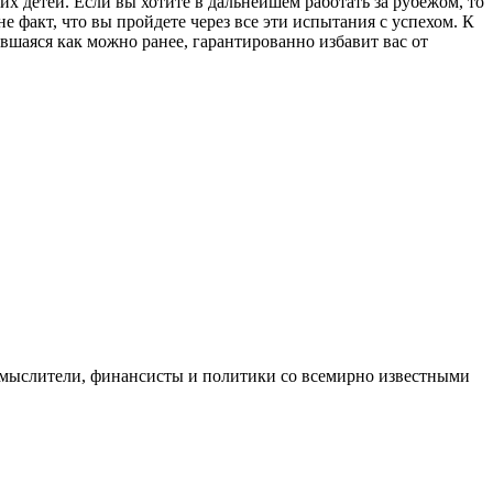
их детей. Если вы хотите в дальнейшем работать за рубежом, то
 факт, что вы пройдете через все эти испытания с успехом. К
авшаяся как можно ранее, гарантированно избавит вас от
 мыслители, финансисты и политики со всемирно известными