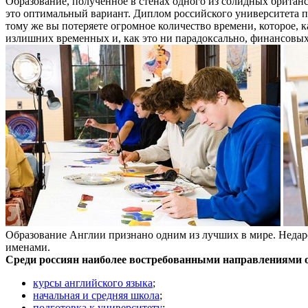
Образование, полученное в стенах одного из солидных британск
это оптимальный вариант. Диплом российского университета пр
тому же вы потеряете огромное количество времени, которое, к
излишних временных и, как это ни парадоксально, финансовых 
Образование Англии признано одним из лучших в мире. Недар
именами.
Среди россиян наиболее востребованными направлениями 
курсы английского языка
;
начальная и средняя школа
;
подготовка к университету
;