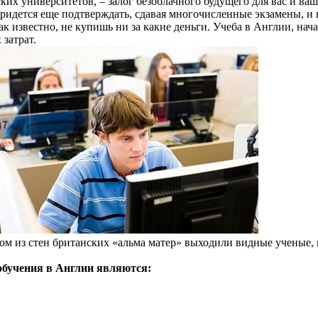
их университетов, – залог безоблачного будущего для вас и ваш
идется еще подтверждать, сдавая многочисленные экзамены, и не
ак известно, не купишь ни за какие деньги. Учеба в Англии, нач
затрат.
ом из стен британских «альма матер» выходили видные ученые,
обучения в Англии являются: