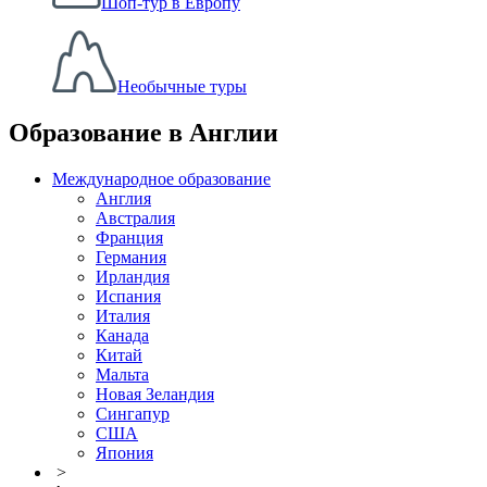
Шоп-тур в Европу
Необычные туры
Образование в Англии
Международное образование
Англия
Австралия
Франция
Германия
Ирландия
Испания
Италия
Канада
Китай
Мальта
Новая Зеландия
Сингапур
США
Япония
>