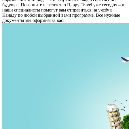
будущее. Позвоните в агентство Happy Travel уже сегодня – и
наши специалисты помогут вам отправиться на учебу в
Канаду по любой выбранной вами программе. Все нужные
документы мы оформим за вас!