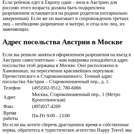
Если ребенок едет в Европу один – виза в Австрию для
россиян этого возраста должна быть подкреплена
разрешением остающегося на родине родителя (нотариально
заверенным). Если же он выезжает в сопровождении третьих
лиц – необходимо разрешение и матери, и отца или лиц, их
заменяющих.
Адрес посольства Австрии в Москве
Если вы решили заняться оформлением разрешения на въезд в
Австрию самостоятельно – вам наверняка понадобится адрес
посольства этой державы в Москве. Оно расположено в
Хамовниках, на пересечении красивейших переулков:
Пречистенского и Староконюшенного. Точный адрес
посольства Австрии – Староконюшенный пер., д. 1.
Телефон
(495)502-9512, 780-6066
Москва, Староконюшенный пер., 1 (Метро
Адрес
Кропоткинская)
Факс
(495)937-4269
Время
Пн-Пт 9:00 - 13:00
работы
Но если вы хотите сберечь драгоценное время и собственные
нервы, обратитесь в туристическое агентство Happy Travel: мы