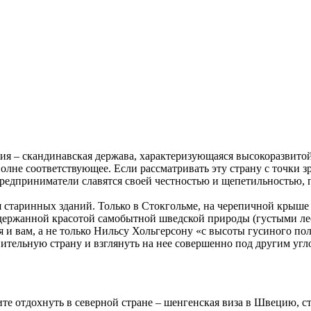
я – скандинавская держава, характеризующаяся высокоразвито
полне соответствующее. Если рассматривать эту страну с точки з
предприниматели славятся своей честностью и щепетильностью,
таринных зданий. Только в Стокгольме, на черепичной крыше с
сдержанной красотой самобытной шведской природы (густыми ле
 вам, а не только Нильсу Хольгерсону «с высоты гусиного пол
ительную страну и взглянуть на нее совершенно под другим угл
те отдохнуть в северной стране – шенгенская виза в Швецию, ст