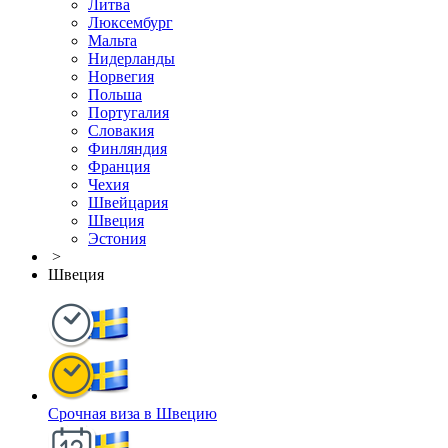
Литва
Люксембург
Мальта
Нидерланды
Норвегия
Польша
Португалия
Словакия
Финляндия
Франция
Чехия
Швейцария
Швеция
Эстония
>
Швеция
Срочная виза в Швецию