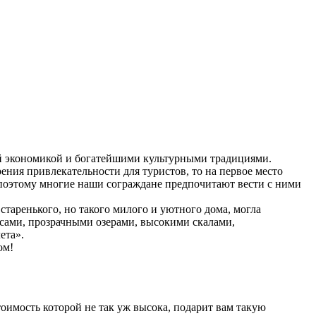
й экономикой и богатейшими культурными традициями.
рения привлекательности для туристов, то на первое место
 поэтому многие наши сограждане предпочитают вести с ними
таренького, но такого милого и уютного дома, могла
сами, прозрачными озерами, высокими скалами,
ета».
ом!
оимость которой не так уж высока, подарит вам такую