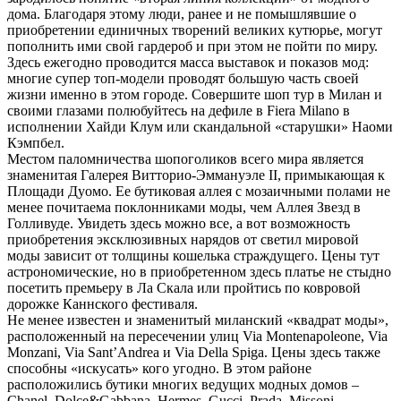
дома. Благодаря этому люди, ранее и не помышлявшие о
приобретении единичных творений великих кутюрье, могут
пополнить ими свой гардероб и при этом не пойти по миру.
Здесь ежегодно проводится масса выставок и показов мод:
многие супер топ-модели проводят большую часть своей
жизни именно в этом городе. Совершите шоп тур в Милан и
своими глазами полюбуйтесь на дефиле в Fiera Milano в
исполнении Хайди Клум или скандальной «старушки» Наоми
Кэмпбел.
Местом паломничества шопоголиков всего мира является
знаменитая Галерея Витторио-Эммануэле II, примыкающая к
Площади Дуомо. Ее бутиковая аллея с мозаичными полами не
менее почитаема поклонниками моды, чем Аллея Звезд в
Голливуде. Увидеть здесь можно все, а вот возможность
приобретения эксклюзивных нарядов от светил мировой
моды зависит от толщины кошелька страждущего. Цены тут
астрономические, но в приобретенном здесь платье не стыдно
посетить премьеру в Ла Скала или пройтись по ковровой
дорожке Каннского фестиваля.
Не менее известен и знаменитый миланский «квадрат моды»,
расположенный на пересечении улиц Via Montenapoleone, Via
Monzani, Via Sant’Andrea и Via Della Spiga. Цены здесь также
способны «искусать» кого угодно. В этом районе
расположились бутики многих ведущих модных домов –
Chanel, Dolce&Gabbana, Hermes, Gucci, Prada, Missoni,