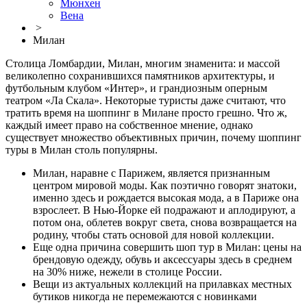
Мюнхен
Вена
>
Милан
Столица Ломбардии, Милан, многим знаменита: и массой
великолепно сохранившихся памятников архитектуры, и
футбольным клубом «Интер», и грандиозным оперным
театром «Ла Скала». Некоторые туристы даже считают, что
тратить время на шоппинг в Милане просто грешно. Что ж,
каждый имеет право на собственное мнение, однако
существует множество объективных причин, почему шоппинг
туры в Милан столь популярны.
Милан, наравне с Парижем, является признанным
центром мировой моды. Как поэтично говорят знатоки,
именно здесь и рождается высокая мода, а в Париже она
взрослеет. В Нью-Йорке ей подражают и аплодируют, а
потом она, облетев вокруг света, снова возвращается на
родину, чтобы стать основой для новой коллекции.
Еще одна причина совершить шоп тур в Милан: цены на
брендовую одежду, обувь и аксессуары здесь в среднем
на 30% ниже, нежели в столице России.
Вещи из актуальных коллекций на прилавках местных
бутиков никогда не перемежаются с новинками