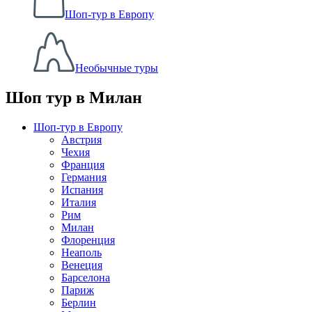
Шоп-тур в Европу
Необычные туры
Шоп тур в Милан
Шоп-тур в Европу
Австрия
Чехия
Франция
Германия
Испания
Италия
Рим
Милан
Флоренция
Неаполь
Венеция
Барселона
Париж
Берлин