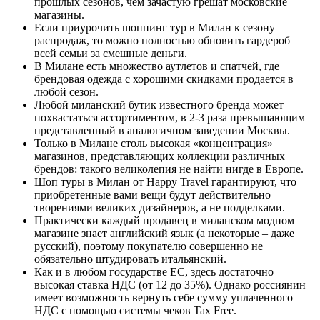
прошлых сезонов, чем зачастую грешат московские
магазины.
Если приурочить шоппинг тур в Милан к сезону
распродаж, то можно полностью обновить гардероб
всей семьи за смешные деньги.
В Милане есть множество аутлетов и спатчей, где
брендовая одежда с хорошими скидками продается в
любой сезон.
Любой миланский бутик известного бренда может
похвастаться ассортиментом, в 2-3 раза превышающим
представленный в аналогичном заведении Москвы.
Только в Милане столь высокая «концентрация»
магазинов, представляющих коллекции различных
брендов: такого великолепия не найти нигде в Европе.
Шоп туры в Милан от Happy Travel гарантируют, что
приобретенные вами вещи будут действительно
творениями великих дизайнеров, а не подделками.
Практически каждый продавец в миланском модном
магазине знает английский язык (а некоторые – даже
русский), поэтому покупателю совершенно не
обязательно штудировать итальянский.
Как и в любом государстве ЕС, здесь достаточно
высокая ставка НДС (от 12 до 35%). Однако россиянин
имеет возможность вернуть себе сумму уплаченного
НДС с помощью системы чеков Tax Free.