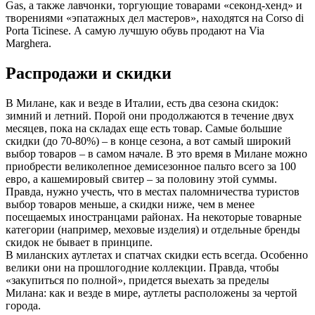
Gas, а также лавчонки, торгующие товарами «секонд-хенд» и
творениями «эпатажных дел мастеров», находятся на Corso di
Porta Ticinese. А самую лучшую обувь продают на Via
Marghera.
Распродажи и скидки
В Милане, как и везде в Италии, есть два сезона скидок:
зимний и летний. Порой они продолжаются в течение двух
месяцев, пока на складах еще есть товар. Самые большие
скидки (до 70-80%) – в конце сезона, а вот самый широкий
выбор товаров – в самом начале. В это время в Милане можно
приобрести великолепное демисезонное пальто всего за 100
евро, а кашемировый свитер – за половину этой суммы.
Правда, нужно учесть, что в местах паломничества туристов
выбор товаров меньше, а скидки ниже, чем в менее
посещаемых иностранцами районах. На некоторые товарные
категории (например, меховые изделия) и отдельные бренды
скидок не бывает в принципе.
В миланских аутлетах и спатчах скидки есть всегда. Особенно
велики они на прошлогодние коллекции. Правда, чтобы
«закупиться по полной», придется выехать за пределы
Милана: как и везде в мире, аутлеты расположены за чертой
города.