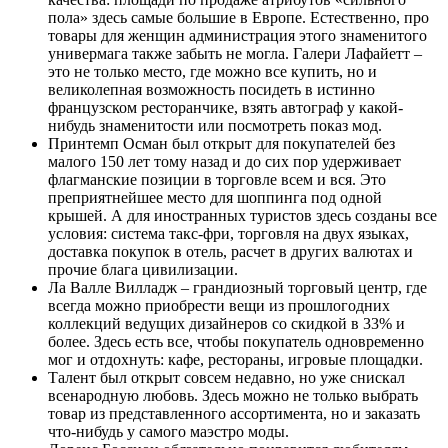
пола» здесь самые большие в Европе. Естественно, про
товары для женщин администрация этого знаменитого
универмага также забыть не могла. Галери Лафайетт –
это не только место, где можно все купить, но и
великолепная возможность посидеть в истинно
французском ресторанчике, взять автограф у какой-
нибудь знаменитости или посмотреть показ мод.
Принтемп Осман был открыт для покупателей без
малого 150 лет тому назад и до сих пор удерживает
флагманские позиции в торговле всем и вся. Это
преприятнейшее место для шоппинга под одной
крышей. А для иностранных туристов здесь созданы все
условия: система такс-фри, торговля на двух языках,
доставка покупок в отель, расчет в других валютах и
прочие блага цивилизации.
Ла Валле Вилладж – грандиозный торговый центр, где
всегда можно приобрести вещи из прошлогодних
коллекций ведущих дизайнеров со скидкой в 33% и
более. Здесь есть все, чтобы покупатель одновременно
мог и отдохнуть: кафе, рестораны, игровые площадки.
Талент был открыт совсем недавно, но уже снискал
всенародную любовь. Здесь можно не только выбрать
товар из представленного ассортимента, но и заказать
что-нибудь у самого маэстро моды.