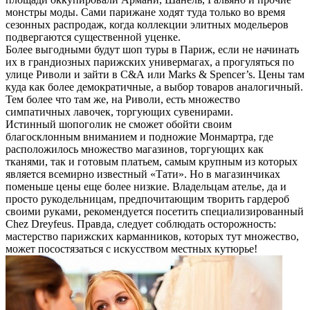
монстры моды. Сами парижане ходят туда только во время
сезонных распродаж, когда коллекции элитных модельеров
подвергаются существенной уценке.
Более выгодными будут шоп туры в Париж, если не начинать
их в грандиозных парижских универмагах, а прогуляться по
улице Риволи и зайти в С&А или Marks & Spenсer’s. Цены там
куда как более демократичные, а выбор товаров аналогичный.
Тем более что там же, на Риволи, есть множество
симпатичных лавочек, торгующих сувенирами.
Истинный шопоголик не сможет обойти своим
благосклонным вниманием и подножие Монмартра, где
расположилось множество магазинов, торгующих как
тканями, так и готовым платьем, самым крупным из которых
является всемирно известный «Тати». Но в магазинчиках
поменьше цены еще более низкие. Владельцам ателье, да и
просто рукодельницам, предпочитающим творить гардероб
своими руками, рекомендуется посетить специализированный
Chez Dreyfeus. Правда, следует соблюдать осторожность:
мастерство парижских карманников, которых тут множество,
может посостязаться с искусством местных кутюрье!