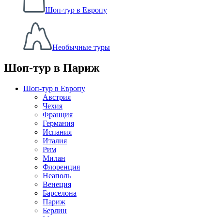
Шоп-тур в Европу
Необычные туры
Шоп-тур в Париж
Шоп-тур в Европу
Австрия
Чехия
Франция
Германия
Испания
Италия
Рим
Милан
Флоренция
Неаполь
Венеция
Барселона
Париж
Берлин