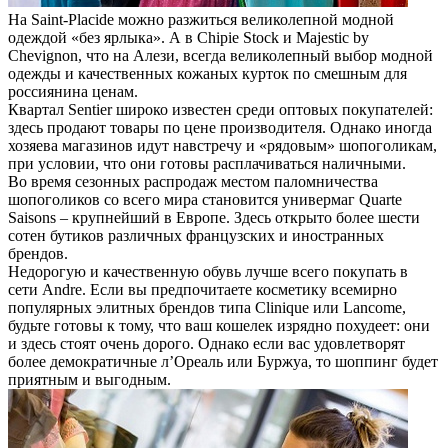
На Saint-Placide можно разжиться великолепной модной
одеждой «без ярлыка». А в Chipie Stock и Majestic by
Chevignon, что на Алези, всегда великолепный выбор модной
одежды и качественных кожаных курток по смешным для
россиянина ценам.
Квартал Sentier широко известен среди оптовых покупателей:
здесь продают товары по цене производителя. Однако иногда
хозяева магазинов идут навстречу и «рядовым» шопоголикам,
при условии, что они готовы расплачиваться наличными.
Во время сезонных распродаж местом паломничества
шопоголиков со всего мира становится универмаг Quarte
Saisons – крупнейший в Европе. Здесь открыто более шести
сотен бутиков различных французских и иностранных
брендов.
Недорогую и качественную обувь лучше всего покупать в
сети Andre. Если вы предпочитаете косметику всемирно
популярных элитных брендов типа Clinique или Lancome,
будьте готовы к тому, что ваш кошелек изрядно похудеет: они
и здесь стоят очень дорого. Однако если вас удовлетворят
более демократичные л’Ореаль или Буржуа, то шоппинг будет
приятным и выгодным.