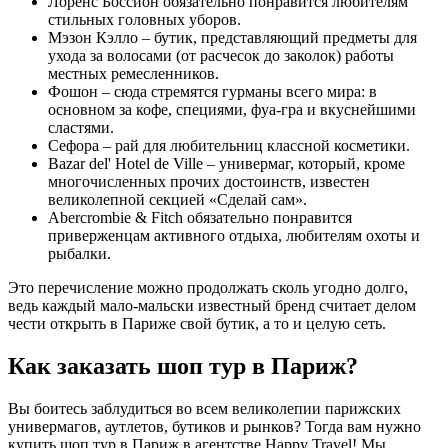
Лоренс Боссион обязательно понравится любителям
стильных головных уборов.
Мэзон Кэлло – бутик, представляющий предметы для
ухода за волосами (от расчесок до заколок) работы
местных ремесленников.
Фошон – сюда стремятся гурманы всего мира: в
основном за кофе, специями, фуа-гра и вкуснейшими
сластями.
Сефора – рай для любительниц классной косметики.
Bazar del' Hotel de Ville – универмаг, который, кроме
многочисленных прочих достоинств, известен
великолепной секцией «Сделай сам».
Abercrombie & Fitch обязательно понравится
приверженцам активного отдыха, любителям охоты и
рыбалки.
Это перечисление можно продолжать сколь угодно долго,
ведь каждый мало-мальски известный бренд считает делом
чести открыть в Париже свой бутик, а то и целую сеть.
Как заказать шоп тур в Париж?
Вы боитесь заблудиться во всем великолепии парижских
универмагов, аутлетов, бутиков и рынков? Тогда вам нужно
купить шоп тур в Париж в агентстве Happy Travel! Мы