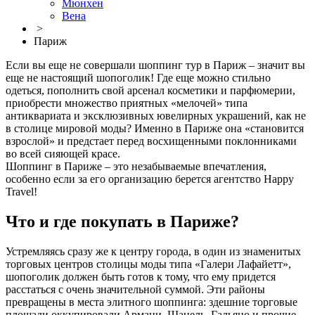
Мюнхен
Вена
>
Париж
Если вы еще не совершали шоппинг тур в Париж – значит вы
еще не настоящий шопоголик! Где еще можно стильно
одеться, пополнить свой арсенал косметики и парфюмерии,
приобрести множество приятных «мелочей» типа
антиквариата и эксклюзивных ювелирных украшений, как не
в столице мировой моды? Именно в Париже она «становится
взрослой» и предстает перед восхищенными поклонниками
во всей сияющей красе.
Шоппинг в Париже – это незабываемые впечатления,
особенно если за его организацию берется агентство Happy
Travel!
Что и где покупать в Париже?
Устремляясь сразу же к центру города, в один из знаменитых
торговых центров столицы моды типа «Галери Лафайетт»,
шопоголик должен быть готов к тому, что ему придется
расстаться с очень значительной суммой. Эти районы
превращены в места элитного шоппинга: здешние торговые
площади оккупировали Армани, Шанель, Гальяно и прочие