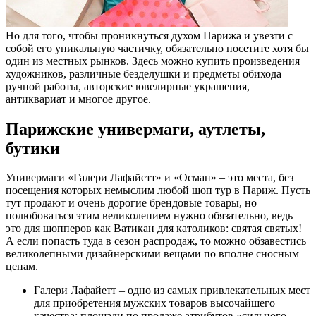
Но для того, чтобы проникнуться духом Парижа и увезти с
собой его уникальную частичку, обязательно посетите хотя бы
один из местных рынков. Здесь можно купить произведения
художников, различные безделушки и предметы обихода
ручной работы, авторские ювелирные украшения,
антиквариат и многое другое.
Парижские универмаги, аутлеты,
бутики
Универмаги «Галери Лафайетт» и «Осман» – это места, без
посещения которых немыслим любой шоп тур в Париж. Пусть
тут продают и очень дорогие брендовые товары, но
полюбоваться этим великолепием нужно обязательно, ведь
это для шопперов как Ватикан для католиков: святая святых!
А если попасть туда в сезон распродаж, то можно обзавестись
великолепными дизайнерскими вещами по вполне сносным
ценам.
Галери Лафайетт – одно из самых привлекательных мест
для приобретения мужских товаров высочайшего
качества: площади по продаже атрибутов «сильного