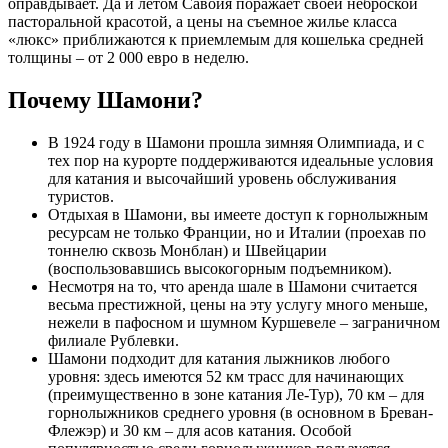
оправдывает. Да и летом Савойя поражает своей неброской
пасторальной красотой, а цены на съемное жилье класса
«люкс» приближаются к приемлемым для кошелька средней
толщины – от 2 000 евро в неделю.
Почему Шамони?
В 1924 году в Шамони прошла зимняя Олимпиада, и с
тех пор на курорте поддерживаются идеальные условия
для катания и высочайший уровень обслуживания
туристов.
Отдыхая в Шамони, вы имеете доступ к горнолыжным
ресурсам не только Франции, но и Италии (проехав по
тоннелю сквозь Монблан) и Швейцарии
(воспользовавшись высокогорным подъемником).
Несмотря на то, что аренда шале в Шамони считается
весьма престижной, цены на эту услугу много меньше,
нежели в пафосном и шумном Куршевеле – заграничном
филиале Рублевки.
Шамони подходит для катания лыжников любого
уровня: здесь имеются 52 км трасс для начинающих
(преимущественно в зоне катания Ле-Тур), 70 км – для
горнолыжников среднего уровня (в основном в Бреван-
Флежэр) и 30 км – для асов катания. Особой