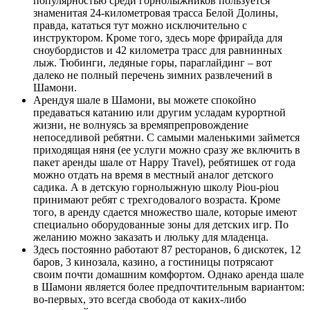
популярностью среди горнолыжников пользуется
знаменитая 24-километровая трасса Белой Долины,
правда, кататься тут можно исключительно с
инструктором. Кроме того, здесь море фрирайда для
сноубордистов и 42 километра трасс для равнинных
лыж. Тюбинги, ледяные горы, параглайдинг – вот
далеко не полный перечень зимних развлечений в
Шамони.
Арендуя шале в Шамони, вы можете спокойно
предаваться катанию или другим усладам курортной
жизни, не волнуясь за времяпрепровождение
непоседливой ребятни. С самыми маленькими займется
приходящая няня (ее услуги можно сразу же включить в
пакет аренды шале от Happy Travel), ребятишек от года
можно отдать на время в местный аналог детского
садика. А в детскую горнолыжную школу Piou-piou
принимают ребят с трехгодовалого возраста. Кроме
того, в аренду сдается множество шале, которые имеют
специально оборудованные зоны для детских игр. По
желанию можно заказать и люльку для младенца.
Здесь постоянно работают 87 ресторанов, 6 дискотек, 12
баров, 3 кинозала, казино, а гостиницы потрясают
своим почти домашним комфортом. Однако аренда шале
в Шамони является более предпочтительным вариантом:
во-первых, это всегда свобода от каких-либо