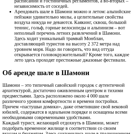
расписаний и гостиничных регламентов, а во-вторых –
независимость от соседей.
Арендовать шале в Шамони можно и летом: альпийские
пейзажи удивительно милы, а целительные свойства
воздуха никуда не деваются. Каякинг, сквош, большой
теннис, гольф, горные велосипеды и альпинизм – вот
неполный перечень летних развлечений в Шамони.
Здесь ходит уникальный трамвай Монблан,
доставляющий туристов на высоту 2 372 метра над
уровнем моря. Надо ли говорить, что вид оттуда
открывается головокружительный? Кроме того, каждое
лето здесь проходят престижные джазовые фестивали.
Об аренде шале в Шамони
Шамони – это типичный савойский городок с аутентичной
архитектурой, достаточно оживленным центром и тихими
предместьями. Здесь расположено около 4 000 шале
различного уровня комфортности и времени постройки.
Причем «пастушьи домики», даже отметившие свой вековой
юбилей, содержатся в идеальном порядке и оснащены всеми
необходимыми современными удобствами.
Каждый турист, желающий отдохнуть в Шамони, может
подобрать временное жилище в соответствии со своим
вкусом и бюджетом. Здесь сохранились шале в традиционном