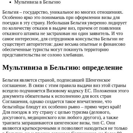
Мультивиза в Бельгию
Бельгия – государство, уникальное во многих отношениях.
Особенно ярко это понимаешь при оформлении визы для
поездки в эту страну. Небольшая Бельгия уверенно лидирует
по количеству отказов в выдаче виз, причем от появления
отказного штампа не застрахован ни один заявитель. И что
самое интересное, для сотрудников консульства Бельгии не
существует авторитетов: даже весьма опытные и финансово
обеспеченные туристы могут покинуть территорию
представительства не солоно хлебавши.
Мультивиза в Бельгию: определение
Бельгия является страной, подписавшей Шенгенское
соглашение. В связи с этим правила выдачи виз этой страны
всецело подчиняется Визовому кодексу ЕС. Положения этого
документа обязательны к исполнению для всех стран
Соглашения, однако создается такое впечатление, что
бельгийцы блюдут их особенно рьяно – прямо через край!
Для поездок в эту страну с целью туризма (делового,
досугового, медицинского или любого другого), а также
транзита запрашиваются шенгенские визы, тип С. Они
являются краткосрочными и позволяют находиться не только