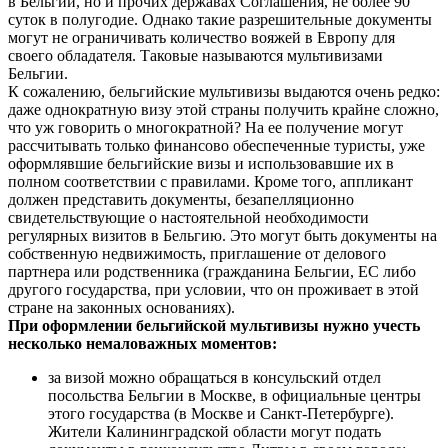
в Бельгии, но и прочих державах Соглашения, не более 90
суток в полугодие. Однако такие разрешительные документы
могут не ограничивать количество вояжей в Европу для
своего обладателя. Таковые называются мультивизами
Бельгии.
К сожалению, бельгийские мультивизы выдаются очень редко:
даже однократную визу этой страны получить крайне сложно,
что уж говорить о многократной? На ее получение могут
рассчитывать только финансово обеспеченные туристы, уже
оформлявшие бельгийские визы и использовавшие их в
полном соответствии с правилами. Кроме того, аппликант
должен представить документы, безапелляционно
свидетельствующие о настоятельной необходимости
регулярных визитов в Бельгию. Это могут быть документы на
собственную недвижимость, приглашение от делового
партнера или родственника (гражданина Бельгии, ЕС либо
другого государства, при условии, что он проживает в этой
стране на законных основаниях).
При оформлении бельгийской мультивизы нужно учесть
несколько немаловажных моментов:
за визой можно обращаться в консульский отдел
посольства Бельгии в Москве, в официальные центры
этого государства (в Москве и Санкт-Петербурге).
Жители Калининградской области могут подать