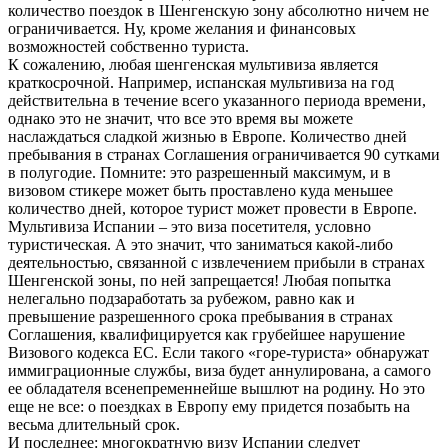
количество поездок в Шенгенскую зону абсолютно ничем не
ограничивается. Ну, кроме желания и финансовых
возможностей собственно туриста.
К сожалению, любая шенгенская мультивиза является
краткосрочной. Например, испанская мультивиза на год
действительна в течение всего указанного периода времени,
однако это не значит, что все это время вы можете
наслаждаться сладкой жизнью в Европе. Количество дней
пребывания в странах Соглашения ограничивается 90 сутками
в полугодие. Помните: это разрешенный максимум, и в
визовом стикере может быть проставлено куда меньшее
количество дней, которое турист может провести в Европе.
Мультивиза Испании – это виза посетителя, условно
туристическая. А это значит, что заниматься какой-либо
деятельностью, связанной с извлечением прибыли в странах
Шенгенской зоны, по ней запрещается! Любая попытка
нелегально подзаработать за рубежом, равно как и
превышение разрешенного срока пребывания в странах
Соглашения, квалифицируется как грубейшее нарушение
Визового кодекса ЕС. Если такого «горе-туриста» обнаружат
иммиграционные службы, виза будет аннулирована, а самого
ее обладателя всенепременнейше вышлют на родину. Но это
еще не все: о поездках в Европу ему придется позабыть на
весьма длительный срок.
И последнее: многократную визу Испании следует