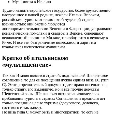
Мультивиза в Италию
Трудно назвать европейское государство, более дружественно
настроенное к нашей родине, нежели Италия. Впрочем,
российские туристы отвечают этой чудесной стране
взаимностью: они охотно любуются
достопримечательностями Венеции и Флоренции, устраивают
романтические помолвки и свадьбы в Вероне, совершают
великолепный шопинг в Милане, приобщаются к вечному в
Риме. И все эти безграничные возможности дарит им
итальянская шенгенская мультивиза.
Кратко об итальянском
«мультишенгене»
Так как Италия является страной, подписавшей Шенгенское
соглашение, то для ее посещения нужна единая виза ЕС (тип
С). Этот разрешительный документ дает право посещать не
только страну, его выдавшую, но и все прочие державы
Шенгенской зоны. Шенгенская виза ограничивает срок
пребывания туриста в странах Соглашения и предполагает
только поездки с целью туризма (досугового, делового,
гостевого и так далее).
Но виза типа С может быть и многократной, то есть не