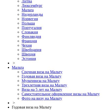
Литва
Люксембург
Мальта
Нидерланды
Норвегия
Польша
Португалия
Словакия
Финляндия
Франция
Чехия
Швейцария
Швеция
Эстония
>
Мальта
Срочная виза на Мальту
Годовая виза на Мальту
Мультивиза на Мальту
Трехлетняя виза на Мальту
Виза на 5 лет на Мальту
Самостоятельное оформление визы на Мальту
Фото на визу на Мальту
>
Годовая виза на Мальту