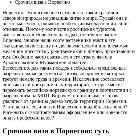
Срочная виза в Норвегию
Норвегия – удивительное государство: такой красивой
северной природы не увидишь нигде в мире. Пускай она и
несколько сурова, однако в особом диком очаровании ей не
откажешь. Поэтому количество российских туристов,
выезжающих в Норвегию на отдых, постоянно растет.
Впрочем, многие наши соотечественники ездят в эту
скандинавскую страну и с деловыми целями или влекомые
желанием погостить у родственников и друзей, проживающих
там. Особенно часто выезжают в эту страну жители
Архангельской и Мурманской областей.
Естественно, для таких поездок необходимы специальные
разрешительные документы – визы, оформление которых
требует немало труда и времени. Исключение составляют
лишь жители приграничных территорий, которые могут
пересекать российско-норвежскую границу в соответствии с
разрешением на МПП. Впрочем, и они не имеют права
удаляться от границы далеко вглубь территории Норвегии.
А что делать, если виза в Норвегию понадобилась срочно?
Рисковать с самостоятельным оформлением или доверится
опыту профессионалов?
Срочная виза в Норвегию: суть