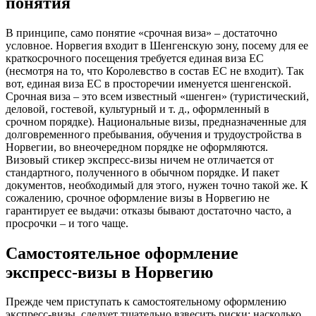
понятия
В принципе, само понятие «срочная виза» – достаточно
условное. Норвегия входит в Шенгенскую зону, посему для ее
краткосрочного посещения требуется единая виза ЕС
(несмотря на то, что Королевство в состав ЕС не входит). Так
вот, единая виза ЕС в просторечии именуется шенгенской.
Срочная виза – это всем известный «шенген» (туристический,
деловой, гостевой, культурный и т. д., оформленный в
срочном порядке). Национальные визы, предназначенные для
долговременного пребывания, обучения и трудоустройства в
Норвегии, во внеочередном порядке не оформляются.
Визовый стикер экспресс-визы ничем не отличается от
стандартного, полученного в обычном порядке. И пакет
документов, необходимый для этого, нужен точно такой же. К
сожалению, срочное оформление визы в Норвегию не
гарантирует ее выдачи: отказы бывают достаточно часто, а
просрочки – и того чаще.
Самостоятельное оформление
экспресс-визы в Норвегию
Прежде чем приступать к самостоятельному оформлению
экспресс-визы, следует тщательно взвесить риски: насколько