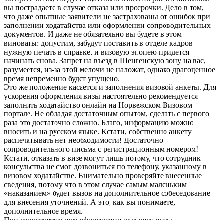
вы пострадаете в случае отказа или просрочки. Дело в том,
что даже опытные заявители не застрахованы от ошибок при
заполнении ходатайства или оформлении сопроводительных
документов. И даже не обязательно вы будете в этом
виноваты: допустим, забудут поставить в отделе кадров
нужную печать в справке, и визовую эпопею придется
начинать снова. Запрет на въезд в Шенгенскую зону на вас,
разумеется, из-за этой мелочи не наложат, однако драгоценное
время непременно будет упущено.
Это же положение касается и заполнения визовой анкеты. Для
ускорения оформления визы настоятельно рекомендуется
заполнять ходатайство онлайн на Норвежском Визовом
портале. Не обладая достаточным опытом, сделать с первого
раза это достаточно сложно. Благо, информацию можно
вносить и на русском языке. Кстати, собственно анкету
распечатывать нет необходимости! Достаточно
сопроводительного письма с регистрационным номером!
Кстати, отказать в визе могут лишь потому, что сотрудник
консульства не смог дозвониться по телефону, указанному в
визовом ходатайстве. Внимательно проверяйте внесенные
сведения, потому что в этом случае самым маленьким
«наказанием» будет вызов на дополнительное собеседование
для внесения уточнений. А это, как вы понимаете,
дополнительное время.
При самостоятельном оформлении экспресс-визы