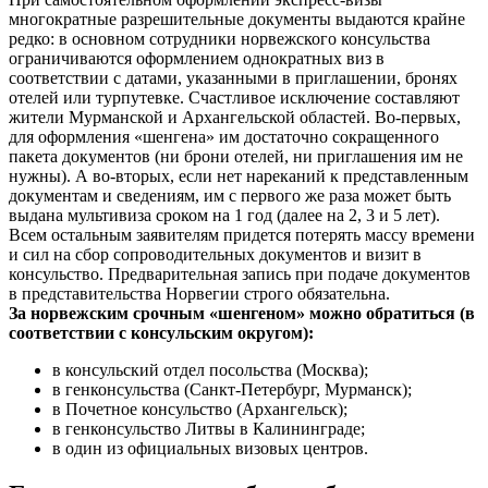
многократные разрешительные документы выдаются крайне
редко: в основном сотрудники норвежского консульства
ограничиваются оформлением однократных виз в
соответствии с датами, указанными в приглашении, бронях
отелей или турпутевке. Счастливое исключение составляют
жители Мурманской и Архангельской областей. Во-первых,
для оформления «шенгена» им достаточно сокращенного
пакета документов (ни брони отелей, ни приглашения им не
нужны). А во-вторых, если нет нареканий к представленным
документам и сведениям, им с первого же раза может быть
выдана мультивиза сроком на 1 год (далее на 2, 3 и 5 лет).
Всем остальным заявителям придется потерять массу времени
и сил на сбор сопроводительных документов и визит в
консульство. Предварительная запись при подаче документов
в представительства Норвегии строго обязательна.
За норвежским срочным «шенгеном» можно обратиться (в
соответствии с консульским округом):
в консульский отдел посольства (Москва);
в генконсульства (Санкт-Петербург, Мурманск);
в Почетное консульство (Архангельск);
в генконсульство Литвы в Калининграде;
в один из официальных визовых центров.