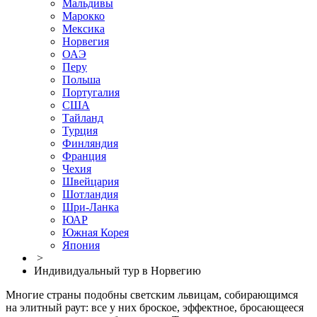
Мальдивы
Марокко
Мексика
Норвегия
ОАЭ
Перу
Польша
Португалия
США
Тайланд
Турция
Финляндия
Франция
Чехия
Швейцария
Шотландия
Шри-Ланка
ЮАР
Южная Корея
Япония
>
Индивидуальный тур в Норвегию
Многие страны подобны светским львицам, собирающимся
на элитный раут: все у них броское, эффектное, бросающееся