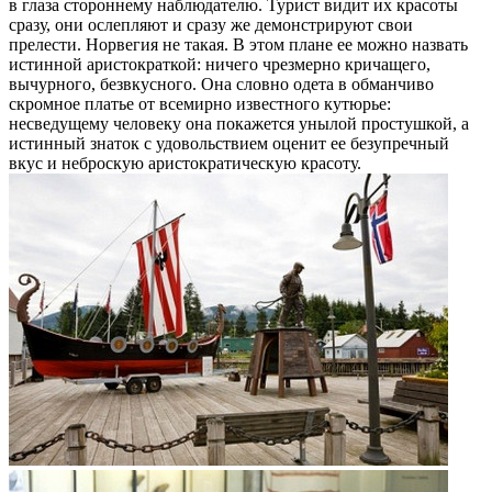
в глаза стороннему наблюдателю. Турист видит их красоты
сразу, они ослепляют и сразу же демонстрируют свои
прелести. Норвегия не такая. В этом плане ее можно назвать
истинной аристократкой: ничего чрезмерно кричащего,
вычурного, безвкусного. Она словно одета в обманчиво
скромное платье от всемирно известного кутюрье:
несведущему человеку она покажется унылой простушкой, а
истинный знаток с удовольствием оценит ее безупречный
вкус и неброскую аристократическую красоту.