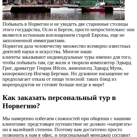
Побывать в Норвегии и не увидеть две старинные столицы
этого государства, Осло и Берген, просто непростительно: они
являются истинным воплощением старой Европы, еще не
заполоненной иммигрантами.
Норвегия дала человечеству множество всемирно известных
деятелей науки и искусства. Многие наши
клиенты заказывают индивидуальные туры именно для того,
чтобы побывать там, где жили и творили композитор Эдвард
Григ, драматург Генрик Ибсен, живописец Эдвард Мунк,
кинорежиссер Ингмар Бергман. Но духовное насыщение не
предполагает отказа от пищи телесной: таких блюд из
морепродуктов не готовят больше нигде в мире!
Как заказать персональный тур в
Норвегию?
Мы намеренно избегаем сложностей при общении с нашими
клиентами: предстоящее путешествие не должно «напрягать»
ни в малейшей степени. Поэтому вам достаточно просто
позвонить к нам в офис, и персональный менеджер составит