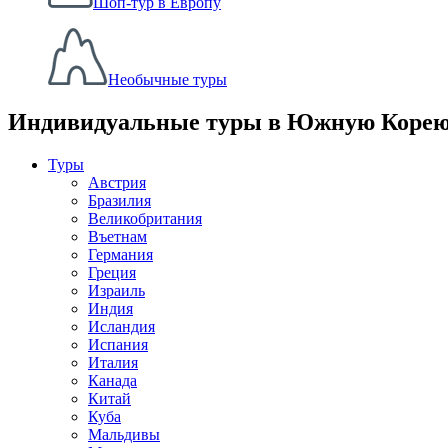
Шоп-тур в Европу
Необычные туры
Индивидуальные туры в Южную Коре
Туры
Австрия
Бразилия
Великобритания
Въетнам
Германия
Греция
Израиль
Индия
Исландия
Испания
Италия
Канада
Китай
Куба
Мальдивы