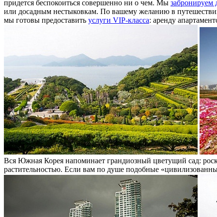
придется беспокоиться совершенно ни о чем. Мы
забронируем 
или досадным нестыковкам. По вашему желанию в путешествии
мы готовы предоставить
услуги VIP-класса
: аренду апартамент
Вся Южная Корея напоминает грандиозный цветущий сад: роск
растительностью. Если вам по душе подобные «цивилизованные