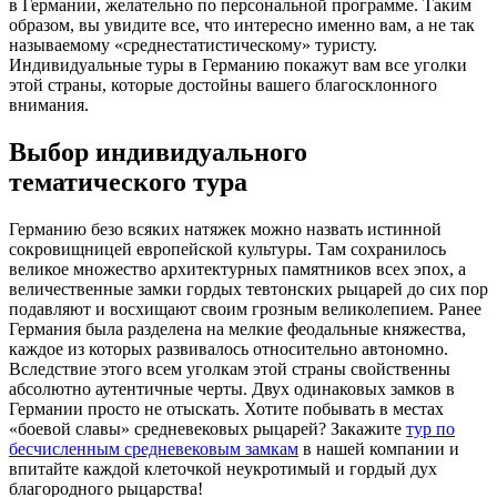
в Германии, желательно по персональной программе. Таким
образом, вы увидите все, что интересно именно вам, а не так
называемому «среднестатистическому» туристу.
Индивидуальные туры в Германию покажут вам все уголки
этой страны, которые достойны вашего благосклонного
внимания.
Выбор индивидуального
тематического тура
Германию безо всяких натяжек можно назвать истинной
сокровищницей европейской культуры. Там сохранилось
великое множество архитектурных памятников всех эпох, а
величественные замки гордых тевтонских рыцарей до сих пор
подавляют и восхищают своим грозным великолепием. Ранее
Германия была разделена на мелкие феодальные княжества,
каждое из которых развивалось относительно автономно.
Вследствие этого всем уголкам этой страны свойственны
абсолютно аутентичные черты. Двух одинаковых замков в
Германии просто не отыскать. Хотите побывать в местах
«боевой славы» средневековых рыцарей? Закажите
тур по
бесчисленным средневековым замкам
в нашей компании и
впитайте каждой клеточкой неукротимый и гордый дух
благородного рыцарства!