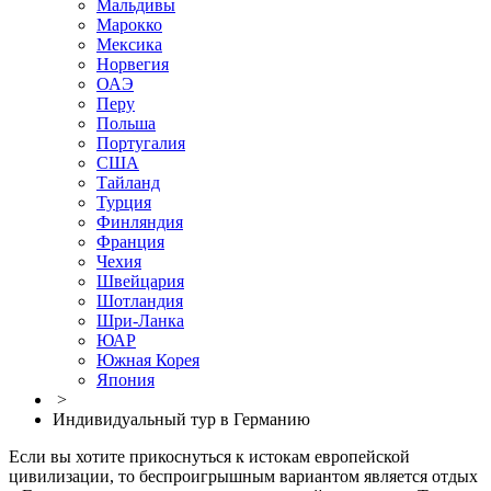
Мальдивы
Марокко
Мексика
Норвегия
ОАЭ
Перу
Польша
Португалия
США
Тайланд
Турция
Финляндия
Франция
Чехия
Швейцария
Шотландия
Шри-Ланка
ЮАР
Южная Корея
Япония
>
Индивидуальный тур в Германию
Если вы хотите прикоснуться к истокам европейской
цивилизации, то беспроигрышным вариантом является отдых