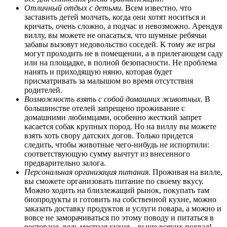
Отличный отдых с детьми
. Всем известно, что
заставить детей молчать, когда они хотят носиться и
кричать, очень сложно, а подчас и невозможно. Арендуя
виллу, вы можете не опасаться, что шумные ребячьи
забавы вызовут недовольство соседей. К тому же игры
могут проходить не в помещении, а в прилегающем саду
или на площадке, в полной безопасности. Не проблема
нанять и приходящую няню, которая будет
присматривать за малышом во время отсутствия
родителей.
Возможность взять с собой домашних животных
. В
большинстве отелей запрещено проживание с
домашними любимцами, особенно жесткий запрет
касается собак крупных пород. Но на виллу вы можете
взять хоть свору датских догов. Только придется
следить, чтобы животные чего-нибудь не испортили:
соответствующую сумму вычтут из внесенного
предварительно залога.
Персональная организация питания
. Проживая на вилле,
вы сможете организовать питание по своему вкусу.
Можно ходить на близлежащий рынок, покупать там
биопродукты и готовить на собственной кухне, можно
заказать доставку продуктов и услуги повара, а можно и
вовсе не заморачиваться по этому поводу и питаться в
ресторане, ведь местная кухня – выше всяких похвал!