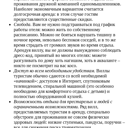
проживания дружной компанией единомышленников.
Наиболее экономичным вариантом считается
долгосрочная аренда: в этом случае гостям
предоставляются существенные скидки.
Свобода
. Вам не нужно подстраиваться под график
работы отеля: можно жить по собственному
расписанию. Можно не бояться нарушать тишину в
ночное время, невольно беспокоя соседей, и в то же
время страдать от громких звуков во время отдыха.
Арендуя виллу, вы не должны вынужденно соблюдать
дресс-код, принятый во многих отелях: можете
разгуливать по дому хоть нагишом, хоть в акваланге –
никто не посмотрит на вас косо.
Доступ ко всем необходимым удобствам
. Виллы
туристам обычно сдаются со всей необходимой
«начинкой»: доступом в Интернет, спутниковым
телевидением, стиральной машиной (это особенно
необходимо для комфортного отдыха с детьми) и
полностью оборудованной кухней.
Возможность отдыха для престарелых и людей с
ограниченными возможностями
. Ряд вилл,
предоставляемых туристам в аренду, специально
обустроен для проживания не совсем физически
здоровых людей: низкие ступеньки, пандусы, поручни –
все для снижения риска травматизации.