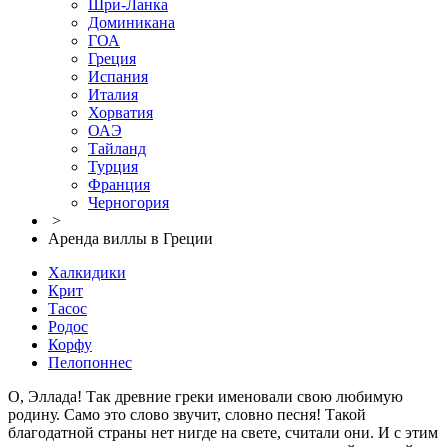
Шри-Ланка
Доминикана
ГОА
Греция
Испания
Италия
Хорватия
ОАЭ
Тайланд
Турция
Франция
Черногория
>
Аренда виллы в Греции
Халкидики
Крит
Тасос
Родос
Корфу
Пелопоннес
О, Эллада! Так древние греки именовали свою любимую
родину. Само это слово звучит, словно песня! Такой
благодатной страны нет нигде на свете, считали они. И с этим