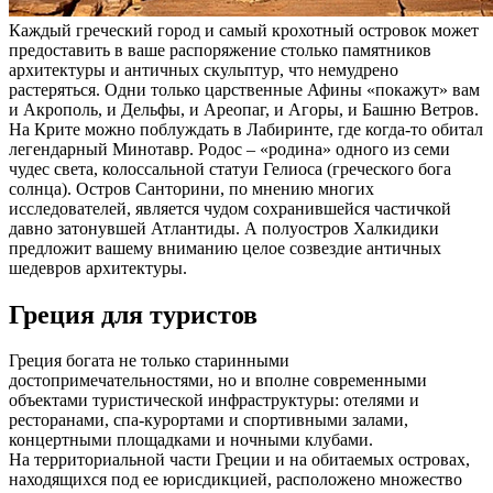
Каждый греческий город и самый крохотный островок может
предоставить в ваше распоряжение столько памятников
архитектуры и античных скульптур, что немудрено
растеряться. Одни только царственные Афины «покажут» вам
и Акрополь, и Дельфы, и Ареопаг, и Агоры, и Башню Ветров.
На Крите можно поблуждать в Лабиринте, где когда-то обитал
легендарный Минотавр. Родос – «родина» одного из семи
чудес света, колоссальной статуи Гелиоса (греческого бога
солнца). Остров Санторини, по мнению многих
исследователей, является чудом сохранившейся частичкой
давно затонувшей Атлантиды. А полуостров Халкидики
предложит вашему вниманию целое созвездие античных
шедевров архитектуры.
Греция для туристов
Греция богата не только старинными
достопримечательностями, но и вполне современными
объектами туристической инфраструктуры: отелями и
ресторанами, спа-курортами и спортивными залами,
концертными площадками и ночными клубами.
На территориальной части Греции и на обитаемых островах,
находящихся под ее юрисдикцией, расположено множество