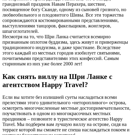
грандиозный праздник Навам Перахера, шествие,
посвященное богу Сканде, одному из сыновей грозного, но
любвеобильного и плодовитого Шивы. Все эти торжества
сопровождаются костюмированными представлениями,
выступлениями танцоров, факельщиков, жонглеров,
шпагоглотателей.
Несмотря на то, что Шри Ланка считается всемирно
признанным оплотом буддизма, здесь живут и приверженцы
традиционного индуизма, и даже христиане. Вследствие
этого каждый из местных городов изобилует святынями,
почитаемыми представителями этих конфессий. Самым
старинным из них уже более 2000 лет!
Как снять виллу на Шри Ланке с
агентством Happy Travel?
Если вы хотите без излишней суеты насладиться всеми
прелестями этого удивительного «неторопливого» острова,
осмотреть многочисленные местные достопримечательности,
поучаствовать в одном из многокрасочных местных
праздников – позвоните в туристическое агентство Happy
Travel. Мы подберем вам лучшую виллу на острове, сидя на
террасе которой вы сможете не спеша наслаждаться покоем и