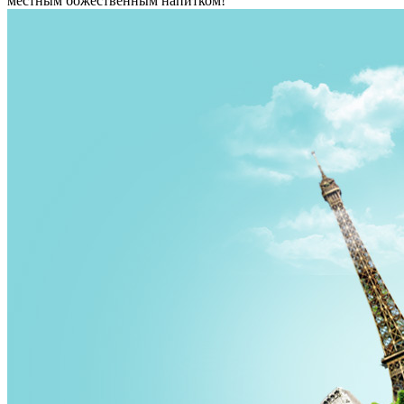
местным божественным напитком!