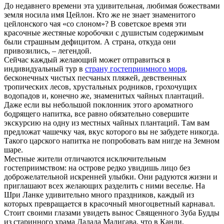
До недавнего времени эта удивительная, любимая божествами
земля носила имя Цейлон. Кто же не знает знаменитого
цейлонского чая «со слоном»? В советское время эти
красочные жестяные коробочки с душистым содержимым
были страшным дефицитом. А страна, откуда они
привозились, – легендой.
Сейчас каждый желающий может отправиться в
индивидуальный тур в
страну гостеприимного моря
,
бесконечных чистых песчаных пляжей, девственных
тропических лесов, хрустальных родников, грохочущих
водопадов и, конечно же, знаменитых чайных плантаций.
Даже если вы небольшой поклонник этого ароматного
бодрящего напитка, все равно обязательно совершите
экскурсию на одну из местных чайных плантаций. Там вам
предложат чашечку чая, вкус которого вы не забудете никогда.
Такого царского напитка не попробовать вам нигде на Земном
шаре.
Местные жители отличаются исключительным
гостеприимством: на острове редко увидишь лицо без
доброжелательной искренней улыбки. Они радуются жизни и
приглашают всех желающих разделить с ними веселье. На
Шри Ланке удивительно много праздников, каждый из
которых превращается в красочный многоцветный карнавал.
Стоит своими глазами увидеть вынос Священного Зуба Будды
из старинного храма Далада Малигава, что в Канди,