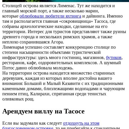
Столицей острова является Лименас. Тут же находится и
главный морской порт, а также несколько марин,
которые
облюбовали любители яхтинга
и дайвинга. Именно
там и располагается главная «сокровищница» Тасоса, где
собраны археологические находки, сделанные на его
территории. Интерес для туристов представляют также руины
древнего города и нескольких римских храмов, а также
неплохо сохранившаяся Агора.
Лименарья успешно составляет конкуренцию столице по
степени насыщенности объектами туристической
инфраструктуры: здесь много гостиниц, магазинов,
бутиков
,
ресторанов, кафе, оздоровительных комплексов. А шумный
Потос давно облюбовала молодежь.
На территории острова находится множество старинных
деревушек, каждая из которых вполне достойна вашего
внимания: Большой и Малый Казавити с их традиционными
каменными домами, близлежащими водопадами и чарующим
пением птиц, Калирахи, спрятанная среди тенистых
оливковых рощ.
Арендуем виллу на Тасосе
Если вы задумали как следует
отдохнуть на этом
благословенном островке
, то не прибегайте к стандартным