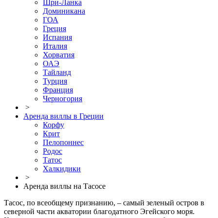
Шри-Ланка
Доминикана
ГОА
Греция
Испания
Италия
Хорватия
ОАЭ
Тайланд
Турция
Франция
Черногория
>
Аренда виллы в Греции
Корфу
Крит
Пелопоннес
Родос
Татос
Халкидики
>
Аренда виллы на Тасосе
Тасос, по всеобщему признанию, – самый зеленый остров в
северной части акватории благодатного Эгейского моря.